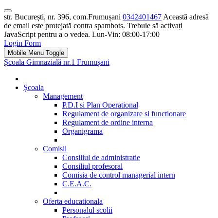
str. București, nr. 396, com.Frumușani
0342401467
Această adresă
de email este protejată contra spambots. Trebuie să activați
JavaScript pentru a o vedea.
Lun-Vin: 08:00-17:00
Login Form
Mobile Menu Toggle
Școala Gimnazială nr.1 Frumușani
Școala
Management
P.D.I si Plan Operational
Regulament de organizare si functionare
Regulament de ordine interna
Organigrama
Comisii
Consiliul de administratie
Consiliul profesoral
Comisia de control managerial intern
C.E.A.C.
Oferta educationala
Personalul scolii