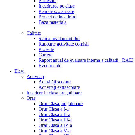
Profesori
Incadrarea pe clase
Plan de scolarizare
Proiect de incadrare
Baza materiala
Calitate
Starea invatamantului
Rapoarte activitate comisii
Proiecte
Cariera
Raport anual de evaluare interna a calitatii - RAEI
Evenimente
Elevi
Activități
Activități scolare
Activități extrascolare
Inscriere in clasa pregatitoare
Orar
Orar Clasa pregatitoare
Orar Clasa a I-a
Orar Clasa a II-a
Orar Clasa a III-a
Orar Clasa a IV-a
Orar Clasa a V-a