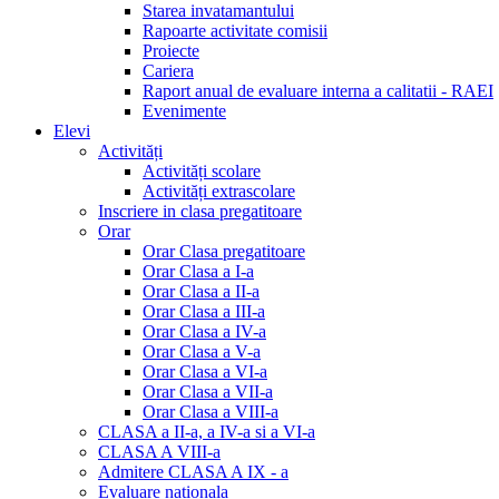
Starea invatamantului
Rapoarte activitate comisii
Proiecte
Cariera
Raport anual de evaluare interna a calitatii - RAEI
Evenimente
Elevi
Activități
Activități scolare
Activități extrascolare
Inscriere in clasa pregatitoare
Orar
Orar Clasa pregatitoare
Orar Clasa a I-a
Orar Clasa a II-a
Orar Clasa a III-a
Orar Clasa a IV-a
Orar Clasa a V-a
Orar Clasa a VI-a
Orar Clasa a VII-a
Orar Clasa a VIII-a
CLASA a II-a, a IV-a si a VI-a
CLASA A VIII-a
Admitere CLASA A IX - a
Evaluare nationala