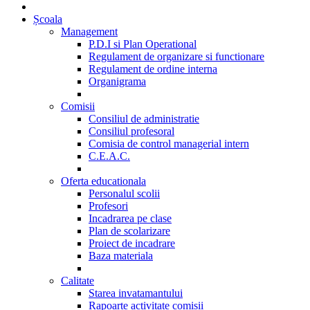
Școala
Management
P.D.I si Plan Operational
Regulament de organizare si functionare
Regulament de ordine interna
Organigrama
Comisii
Consiliul de administratie
Consiliul profesoral
Comisia de control managerial intern
C.E.A.C.
Oferta educationala
Personalul scolii
Profesori
Incadrarea pe clase
Plan de scolarizare
Proiect de incadrare
Baza materiala
Calitate
Starea invatamantului
Rapoarte activitate comisii