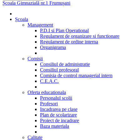
Școala Gimnazială nr.1 Frumușani
Școala
Management
P.D.I si Plan Operational
Regulament de organizare si functionare
Regulament de ordine interna
Organigrama
Comisii
Consiliul de administratie
Consiliul profesoral
Comisia de control managerial intern
C.E.A.C.
Oferta educationala
Personalul scolii
Profesori
Incadrarea pe clase
Plan de scolarizare
Proiect de incadrare
Baza materiala
Calitate