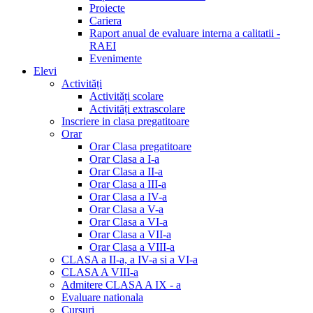
Proiecte
Cariera
Raport anual de evaluare interna a calitatii -
RAEI
Evenimente
Elevi
Activități
Activități scolare
Activități extrascolare
Inscriere in clasa pregatitoare
Orar
Orar Clasa pregatitoare
Orar Clasa a I-a
Orar Clasa a II-a
Orar Clasa a III-a
Orar Clasa a IV-a
Orar Clasa a V-a
Orar Clasa a VI-a
Orar Clasa a VII-a
Orar Clasa a VIII-a
CLASA a II-a, a IV-a si a VI-a
CLASA A VIII-a
Admitere CLASA A IX - a
Evaluare nationala
Cursuri