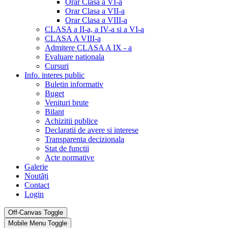
Orar Clasa a VI-a
Orar Clasa a VII-a
Orar Clasa a VIII-a
CLASA a II-a, a IV-a si a VI-a
CLASA A VIII-a
Admitere CLASA A IX - a
Evaluare nationala
Cursuri
Info. interes public
Buletin informativ
Buget
Venituri brute
Bilant
Achizitii publice
Declaratii de avere si interese
Transparenta decizionala
Stat de functii
Acte normative
Galerie
Noutăți
Contact
Login
Off-Canvas Toggle
Mobile Menu Toggle