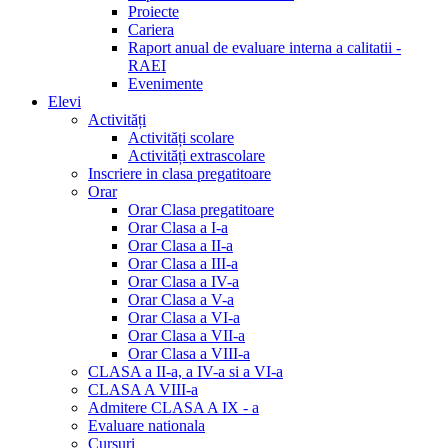
Proiecte
Cariera
Raport anual de evaluare interna a calitatii -
RAEI
Evenimente
Elevi
Activități
Activități scolare
Activități extrascolare
Inscriere in clasa pregatitoare
Orar
Orar Clasa pregatitoare
Orar Clasa a I-a
Orar Clasa a II-a
Orar Clasa a III-a
Orar Clasa a IV-a
Orar Clasa a V-a
Orar Clasa a VI-a
Orar Clasa a VII-a
Orar Clasa a VIII-a
CLASA a II-a, a IV-a si a VI-a
CLASA A VIII-a
Admitere CLASA A IX - a
Evaluare nationala
Cursuri