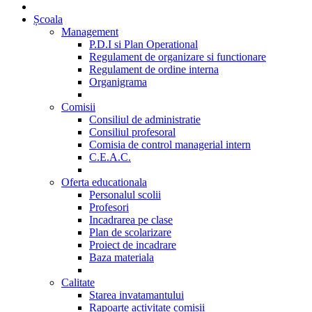
Școala
Management
P.D.I si Plan Operational
Regulament de organizare si functionare
Regulament de ordine interna
Organigrama
Comisii
Consiliul de administratie
Consiliul profesoral
Comisia de control managerial intern
C.E.A.C.
Oferta educationala
Personalul scolii
Profesori
Incadrarea pe clase
Plan de scolarizare
Proiect de incadrare
Baza materiala
Calitate
Starea invatamantului
Rapoarte activitate comisii