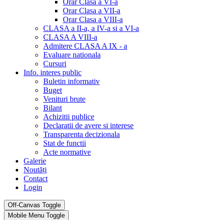
Orar Clasa a VI-a
Orar Clasa a VII-a
Orar Clasa a VIII-a
CLASA a II-a, a IV-a si a VI-a
CLASA A VIII-a
Admitere CLASA A IX - a
Evaluare nationala
Cursuri
Info. interes public
Buletin informativ
Buget
Venituri brute
Bilant
Achizitii publice
Declaratii de avere si interese
Transparenta decizionala
Stat de functii
Acte normative
Galerie
Noutăți
Contact
Login
Off-Canvas Toggle
Mobile Menu Toggle