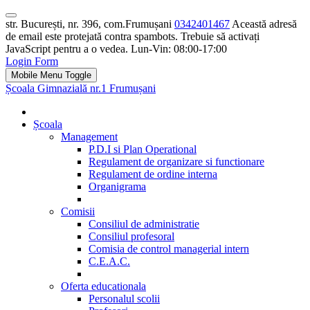
str. București, nr. 396, com.Frumușani
0342401467
Această adresă
de email este protejată contra spambots. Trebuie să activați
JavaScript pentru a o vedea.
Lun-Vin: 08:00-17:00
Login Form
Mobile Menu Toggle
Școala Gimnazială nr.1 Frumușani
Școala
Management
P.D.I si Plan Operational
Regulament de organizare si functionare
Regulament de ordine interna
Organigrama
Comisii
Consiliul de administratie
Consiliul profesoral
Comisia de control managerial intern
C.E.A.C.
Oferta educationala
Personalul scolii