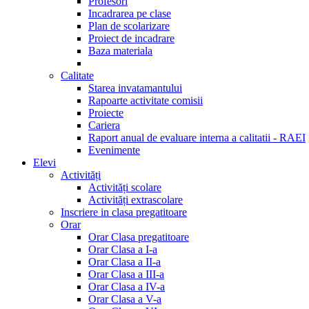
Profesori
Incadrarea pe clase
Plan de scolarizare
Proiect de incadrare
Baza materiala
Calitate
Starea invatamantului
Rapoarte activitate comisii
Proiecte
Cariera
Raport anual de evaluare interna a calitatii - RAEI
Evenimente
Elevi
Activități
Activități scolare
Activități extrascolare
Inscriere in clasa pregatitoare
Orar
Orar Clasa pregatitoare
Orar Clasa a I-a
Orar Clasa a II-a
Orar Clasa a III-a
Orar Clasa a IV-a
Orar Clasa a V-a