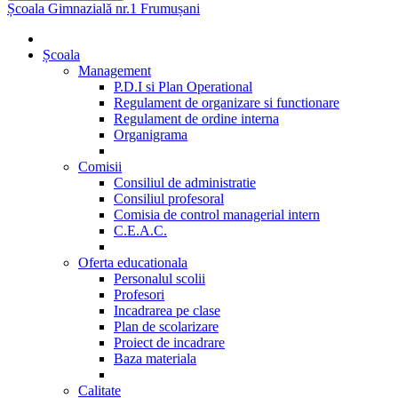
Școala Gimnazială nr.1 Frumușani
Școala
Management
P.D.I si Plan Operational
Regulament de organizare si functionare
Regulament de ordine interna
Organigrama
Comisii
Consiliul de administratie
Consiliul profesoral
Comisia de control managerial intern
C.E.A.C.
Oferta educationala
Personalul scolii
Profesori
Incadrarea pe clase
Plan de scolarizare
Proiect de incadrare
Baza materiala
Calitate