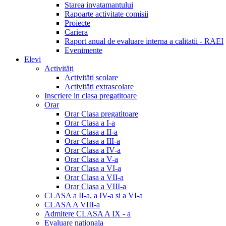
Starea invatamantului
Rapoarte activitate comisii
Proiecte
Cariera
Raport anual de evaluare interna a calitatii - RAEI
Evenimente
Elevi
Activități
Activități scolare
Activități extrascolare
Inscriere in clasa pregatitoare
Orar
Orar Clasa pregatitoare
Orar Clasa a I-a
Orar Clasa a II-a
Orar Clasa a III-a
Orar Clasa a IV-a
Orar Clasa a V-a
Orar Clasa a VI-a
Orar Clasa a VII-a
Orar Clasa a VIII-a
CLASA a II-a, a IV-a si a VI-a
CLASA A VIII-a
Admitere CLASA A IX - a
Evaluare nationala