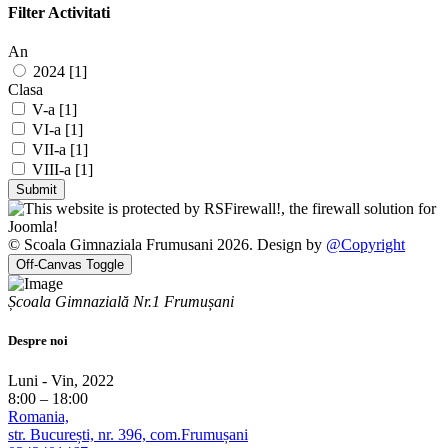
Filter Activitati
An
2024 [1]
Clasa
V-a [1]
VI-a [1]
VII-a [1]
VIII-a [1]
© Scoala Gimnaziala Frumusani 2026. Design by
@Copyright
Off-Canvas Toggle
Școala Gimnazială Nr.1 Frumușani
Despre noi
Luni - Vin, 2022
8:00 – 18:00
Romania,
str. București, nr. 396, com.Frumușani