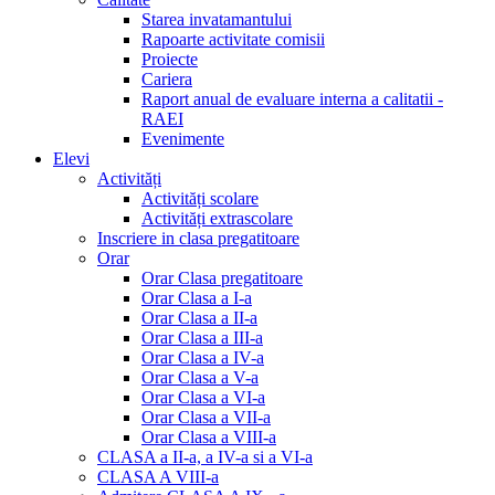
Starea invatamantului
Rapoarte activitate comisii
Proiecte
Cariera
Raport anual de evaluare interna a calitatii -
RAEI
Evenimente
Elevi
Activități
Activități scolare
Activități extrascolare
Inscriere in clasa pregatitoare
Orar
Orar Clasa pregatitoare
Orar Clasa a I-a
Orar Clasa a II-a
Orar Clasa a III-a
Orar Clasa a IV-a
Orar Clasa a V-a
Orar Clasa a VI-a
Orar Clasa a VII-a
Orar Clasa a VIII-a
CLASA a II-a, a IV-a si a VI-a
CLASA A VIII-a