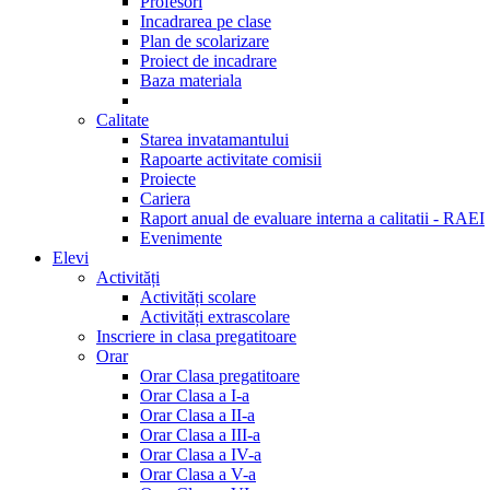
Profesori
Incadrarea pe clase
Plan de scolarizare
Proiect de incadrare
Baza materiala
Calitate
Starea invatamantului
Rapoarte activitate comisii
Proiecte
Cariera
Raport anual de evaluare interna a calitatii - RAEI
Evenimente
Elevi
Activități
Activități scolare
Activități extrascolare
Inscriere in clasa pregatitoare
Orar
Orar Clasa pregatitoare
Orar Clasa a I-a
Orar Clasa a II-a
Orar Clasa a III-a
Orar Clasa a IV-a
Orar Clasa a V-a