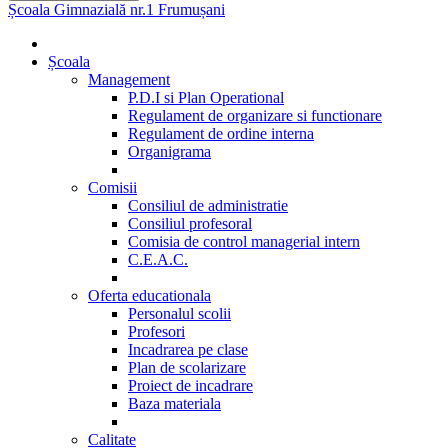
Școala Gimnazială nr.1 Frumușani
Școala
Management
P.D.I si Plan Operational
Regulament de organizare si functionare
Regulament de ordine interna
Organigrama
Comisii
Consiliul de administratie
Consiliul profesoral
Comisia de control managerial intern
C.E.A.C.
Oferta educationala
Personalul scolii
Profesori
Incadrarea pe clase
Plan de scolarizare
Proiect de incadrare
Baza materiala
Calitate