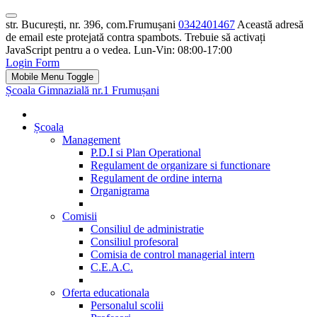
str. București, nr. 396, com.Frumușani
0342401467
Această adresă
de email este protejată contra spambots. Trebuie să activați
JavaScript pentru a o vedea.
Lun-Vin: 08:00-17:00
Login Form
Mobile Menu Toggle
Școala Gimnazială nr.1 Frumușani
Școala
Management
P.D.I si Plan Operational
Regulament de organizare si functionare
Regulament de ordine interna
Organigrama
Comisii
Consiliul de administratie
Consiliul profesoral
Comisia de control managerial intern
C.E.A.C.
Oferta educationala
Personalul scolii