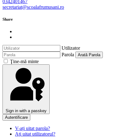
0342401467
secretariat@scoalafrumusani.ro
Share
Utilizator
Parola
Arată Parola
Ţine-mă minte
Sign in with a passkey
Autentificare
V-ați uitat parola?
Ați uitat utilizatorul?