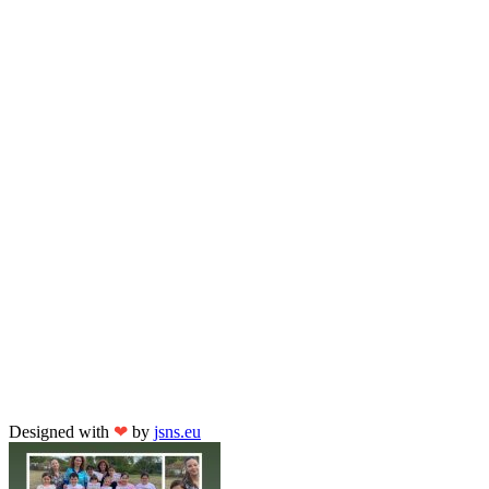
Designed with
❤
by
jsns.eu