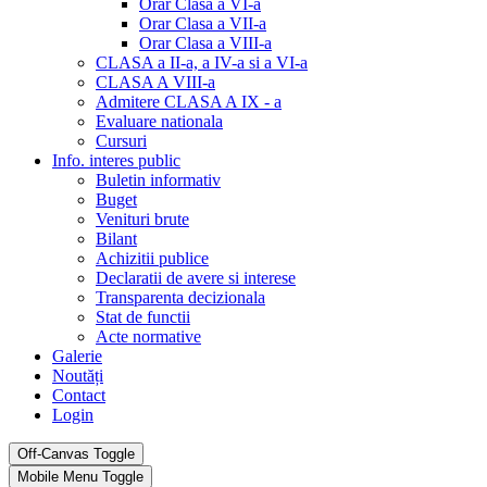
Orar Clasa a VI-a
Orar Clasa a VII-a
Orar Clasa a VIII-a
CLASA a II-a, a IV-a si a VI-a
CLASA A VIII-a
Admitere CLASA A IX - a
Evaluare nationala
Cursuri
Info. interes public
Buletin informativ
Buget
Venituri brute
Bilant
Achizitii publice
Declaratii de avere si interese
Transparenta decizionala
Stat de functii
Acte normative
Galerie
Noutăți
Contact
Login
Off-Canvas Toggle
Mobile Menu Toggle