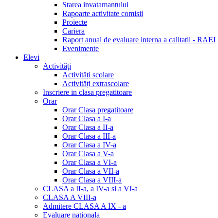
Starea invatamantului
Rapoarte activitate comisii
Proiecte
Cariera
Raport anual de evaluare interna a calitatii - RAEI
Evenimente
Elevi
Activități
Activități scolare
Activități extrascolare
Inscriere in clasa pregatitoare
Orar
Orar Clasa pregatitoare
Orar Clasa a I-a
Orar Clasa a II-a
Orar Clasa a III-a
Orar Clasa a IV-a
Orar Clasa a V-a
Orar Clasa a VI-a
Orar Clasa a VII-a
Orar Clasa a VIII-a
CLASA a II-a, a IV-a si a VI-a
CLASA A VIII-a
Admitere CLASA A IX - a
Evaluare nationala