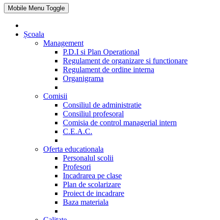
Mobile Menu Toggle
Școala
Management
P.D.I si Plan Operational
Regulament de organizare si functionare
Regulament de ordine interna
Organigrama
Comisii
Consiliul de administratie
Consiliul profesoral
Comisia de control managerial intern
C.E.A.C.
Oferta educationala
Personalul scolii
Profesori
Incadrarea pe clase
Plan de scolarizare
Proiect de incadrare
Baza materiala
Calitate