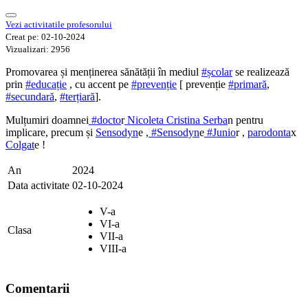
Vezi activitatile profesorului
Creat pe:
02-10-2024
Vizualizari:
2956
Promovarea și menținerea sănătății în mediul
#școlar
se realizează
prin
#educație
, cu accent pe
#prevenție
[ prevenție
#primară
,
#secundară
,
#terțiară
].
Mulțumiri doamnei
#docto
r
Nicoleta Cristina Serba
n pentru
implicare, precum și
Sensodyn
e ,
#Sensodyn
e
#Junio
r ,
parodonta
x
Colgat
e !
An
2024
Data activitate
02-10-2024
V-a
VI-a
Clasa
VII-a
VIII-a
Comentarii