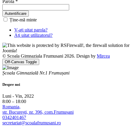
Parola
*
Autentificare
Ține-mă minte
V-ați uitat parola?
Ați uitat utilizatorul?
© Scoala Gimnaziala Frumusani 2026. Design by
Mircea
Off-Canvas Toggle
Școala Gimnazială Nr.1 Frumușani
Despre noi
Luni - Vin, 2022
8:00 – 18:00
Romania,
str. București, nr. 396, com.Frumușani
0342401467
secretariat@scoalafrumusani.ro