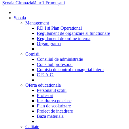
Școala Gimnazială nr.1 Frumușani
Școala
Management
P.D.I si Plan Operational
Regulament de organizare si functionare
Regulament de ordine interna
Organigrama
Comisii
Consiliul de administratie
Consiliul profesoral
Comisia de control managerial intern
C.E.A.C.
Oferta educationala
Personalul scolii
Profesori
Incadrarea pe clase
Plan de scolarizare
Proiect de incadrare
Baza materiala
Calitate