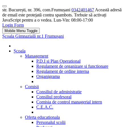
str. București, nr. 396, com.Frumușani
0342401467
Această adresă
de email este protejată contra spambots. Trebuie să activați
JavaScript pentru a o vedea.
Lun-Vin: 08:00-17:00
Login Form
Mobile Menu Toggle
Școala Gimnazială nr.1 Frumușani
Școala
Management
P.D.I si Plan Operational
Regulament de organizare si functionare
Regulament de ordine interna
Organigrama
Comisii
Consiliul de administratie
Consiliul profesoral
Comisia de control managerial intern
C.E.A.C.
Oferta educationala
Personalul scolii