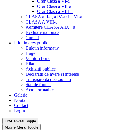
Orar Clasa a VI-a
Orar Clasa a VII-a
Orar Clasa a VIII-a
CLASA a II-a, a IV-a si a VI-a
CLASA A VIII-a
Admitere CLASA A IX - a
Evaluare nationala
Cursuri
Info. interes public
Buletin informativ
Buget
Venituri brute
Bilant
Achizitii publice
Declaratii de avere si interese
Transparenta decizionala
Stat de functii
Acte normative
Galerie
Noutăți
Contact
Login
Off-Canvas Toggle
Mobile Menu Toggle