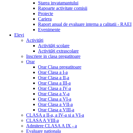
Starea invatamantului
Rapoarte activitate comisii
Proiecte
Cariera
Raport anual de evaluare interna a calitatii - RAEI
Evenimente
Elevi
Activități
Activități scolare
Activități extrascolare
Inscriere in clasa pregatitoare
Orar
Orar Clasa pregatitoare
Orar Clasa a I-a
Orar Clasa a II-a
Orar Clasa a III-a
Orar Clasa a IV-a
Orar Clasa a V-a
Orar Clasa a VI-a
Orar Clasa a VII-a
Orar Clasa a VIII-a
CLASA a II-a, a IV-a si a VI-a
CLASA A VIII-a
Admitere CLASA A IX - a
Evaluare nationala