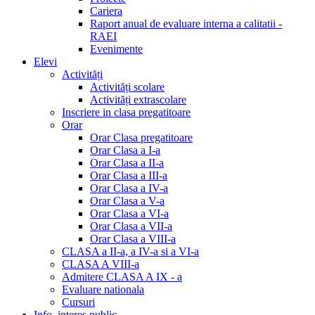
Cariera
Raport anual de evaluare interna a calitatii -
RAEI
Evenimente
Elevi
Activități
Activități scolare
Activități extrascolare
Inscriere in clasa pregatitoare
Orar
Orar Clasa pregatitoare
Orar Clasa a I-a
Orar Clasa a II-a
Orar Clasa a III-a
Orar Clasa a IV-a
Orar Clasa a V-a
Orar Clasa a VI-a
Orar Clasa a VII-a
Orar Clasa a VIII-a
CLASA a II-a, a IV-a si a VI-a
CLASA A VIII-a
Admitere CLASA A IX - a
Evaluare nationala
Cursuri
Info. interes public