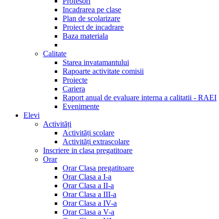
Profesori
Incadrarea pe clase
Plan de scolarizare
Proiect de incadrare
Baza materiala
Calitate
Starea invatamantului
Rapoarte activitate comisii
Proiecte
Cariera
Raport anual de evaluare interna a calitatii - RAEI
Evenimente
Elevi
Activități
Activități scolare
Activități extrascolare
Inscriere in clasa pregatitoare
Orar
Orar Clasa pregatitoare
Orar Clasa a I-a
Orar Clasa a II-a
Orar Clasa a III-a
Orar Clasa a IV-a
Orar Clasa a V-a