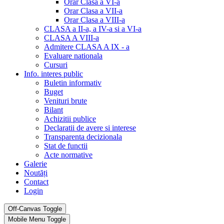
Orar Clasa a VI-a
Orar Clasa a VII-a
Orar Clasa a VIII-a
CLASA a II-a, a IV-a si a VI-a
CLASA A VIII-a
Admitere CLASA A IX - a
Evaluare nationala
Cursuri
Info. interes public
Buletin informativ
Buget
Venituri brute
Bilant
Achizitii publice
Declaratii de avere si interese
Transparenta decizionala
Stat de functii
Acte normative
Galerie
Noutăți
Contact
Login
Off-Canvas Toggle
Mobile Menu Toggle