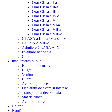
Orar Clasa a I-a
Orar Clasa a II-a
Orar Clasa a III-a
Orar Clasa a IV-a
Orar Clasa a V-a
Orar Clasa a VI-a
Orar Clasa a VII-a
Orar Clasa a VIII-a
CLASA a II-a, a IV-a si a VI-a
CLASA A VIII-a
Admitere CLASA A IX - a
Evaluare nationala
Cursuri
Info. interes public
Buletin informativ
Buget
Venituri brute
Bilant
Achizitii publice
Declaratii de avere si interese
Transparenta decizionala
Stat de functii
Acte normative
Galerie
Noutăți