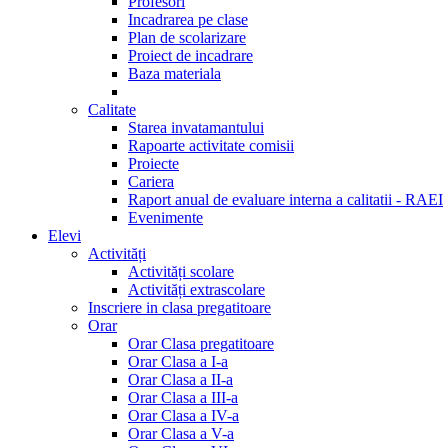
Profesori
Incadrarea pe clase
Plan de scolarizare
Proiect de incadrare
Baza materiala
Calitate
Starea invatamantului
Rapoarte activitate comisii
Proiecte
Cariera
Raport anual de evaluare interna a calitatii - RAEI
Evenimente
Elevi
Activități
Activități scolare
Activități extrascolare
Inscriere in clasa pregatitoare
Orar
Orar Clasa pregatitoare
Orar Clasa a I-a
Orar Clasa a II-a
Orar Clasa a III-a
Orar Clasa a IV-a
Orar Clasa a V-a