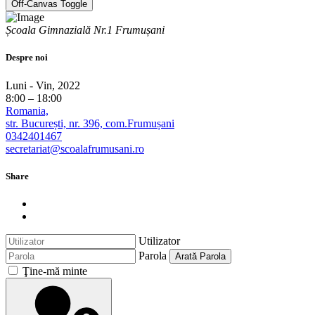
Off-Canvas Toggle
Școala Gimnazială Nr.1 Frumușani
Despre noi
Luni - Vin, 2022
8:00 – 18:00
Romania,
str. București, nr. 396, com.Frumușani
0342401467
secretariat@scoalafrumusani.ro
Share
Utilizator
Parola
Arată Parola
Ţine-mă minte