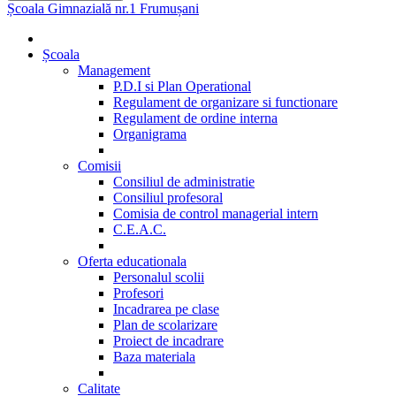
Școala Gimnazială nr.1 Frumușani
Școala
Management
P.D.I si Plan Operational
Regulament de organizare si functionare
Regulament de ordine interna
Organigrama
Comisii
Consiliul de administratie
Consiliul profesoral
Comisia de control managerial intern
C.E.A.C.
Oferta educationala
Personalul scolii
Profesori
Incadrarea pe clase
Plan de scolarizare
Proiect de incadrare
Baza materiala
Calitate