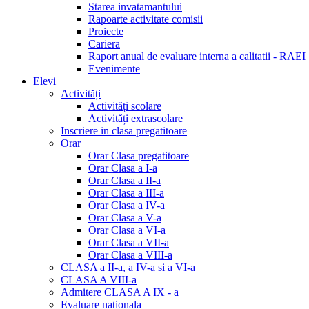
Starea invatamantului
Rapoarte activitate comisii
Proiecte
Cariera
Raport anual de evaluare interna a calitatii - RAEI
Evenimente
Elevi
Activități
Activități scolare
Activități extrascolare
Inscriere in clasa pregatitoare
Orar
Orar Clasa pregatitoare
Orar Clasa a I-a
Orar Clasa a II-a
Orar Clasa a III-a
Orar Clasa a IV-a
Orar Clasa a V-a
Orar Clasa a VI-a
Orar Clasa a VII-a
Orar Clasa a VIII-a
CLASA a II-a, a IV-a si a VI-a
CLASA A VIII-a
Admitere CLASA A IX - a
Evaluare nationala