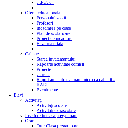
C.E.A.C.
Oferta educationala
Personalul scolii
Profesori
Incadrarea pe clase
Plan de scolarizare
Proiect de incadrare
Baza materiala
Calitate
Starea invatamantului
Rapoarte activitate comisii
Proiecte
Cariera
Raport anual de evaluare interna a calitatii -
RAEI
Evenimente
Elevi
Activități
Activități scolare
Activități extrascolare
Inscriere in clasa pregatitoare
Orar
Orar Clasa pregatitoare