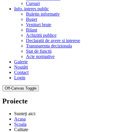
Cursuri
Info. interes public
Buletin informativ
Buget
Venituri brute
Bilant
Achizitii publice
Declaratii de avere si interese
Transparenta decizionala
Stat de functii
Acte normative
Galerie
Noutăți
Contact
Login
Off-Canvas Toggle
Proiecte
Sunteți aici:
Acasa
Școala
Calitate