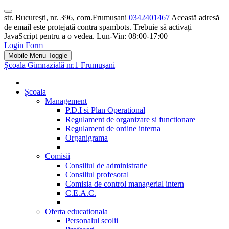
str. București, nr. 396, com.Frumușani
0342401467
Această adresă
de email este protejată contra spambots. Trebuie să activați
JavaScript pentru a o vedea.
Lun-Vin: 08:00-17:00
Login Form
Mobile Menu Toggle
Școala Gimnazială nr.1 Frumușani
Școala
Management
P.D.I si Plan Operational
Regulament de organizare si functionare
Regulament de ordine interna
Organigrama
Comisii
Consiliul de administratie
Consiliul profesoral
Comisia de control managerial intern
C.E.A.C.
Oferta educationala
Personalul scolii