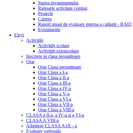
Starea invatamantului
Rapoarte activitate comisii
Proiecte
Cariera
Raport anual de evaluare interna a calitatii - RAEI
Evenimente
Elevi
Activități
Activități scolare
Activități extrascolare
Inscriere in clasa pregatitoare
Orar
Orar Clasa pregatitoare
Orar Clasa a I-a
Orar Clasa a II-a
Orar Clasa a III-a
Orar Clasa a IV-a
Orar Clasa a V-a
Orar Clasa a VI-a
Orar Clasa a VII-a
Orar Clasa a VIII-a
CLASA a II-a, a IV-a si a VI-a
CLASA A VIII-a
Admitere CLASA A IX - a
Evaluare nationala