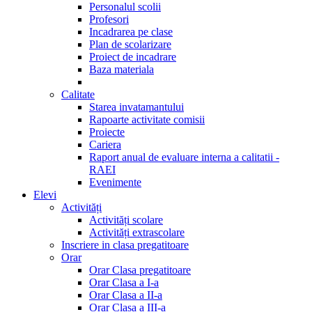
Personalul scolii
Profesori
Incadrarea pe clase
Plan de scolarizare
Proiect de incadrare
Baza materiala
Calitate
Starea invatamantului
Rapoarte activitate comisii
Proiecte
Cariera
Raport anual de evaluare interna a calitatii -
RAEI
Evenimente
Elevi
Activități
Activități scolare
Activități extrascolare
Inscriere in clasa pregatitoare
Orar
Orar Clasa pregatitoare
Orar Clasa a I-a
Orar Clasa a II-a
Orar Clasa a III-a