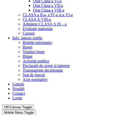
Orar Clasa a VI-a
Orar Clasa a VII-a
Orar Clasa a VIII-a
CLASA a II-a, a IV-a si a VI-a
CLASA A VIII-a
Admitere CLASA A IX - a
Evaluare nationala
Cursuri
Info. interes public
Buletin informativ
Buget
Venituri brute
Bilant
Achizitii publice
Declaratii de avere si interese
Transparenta decizionala
Stat de functii
Acte normative
Galerie
Noutăți
Contact
Login
Off-Canvas Toggle
Mobile Menu Toggle