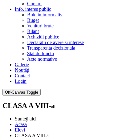
Cursuri
Info. interes public
Buletin informativ
Buget
Venituri brute
Bilant
Achizitii publice
Declaratii de avere si interese
Transparenta decizionala
Stat de functii
Acte normative
Galerie
Noutăți
Contact
Login
Off-Canvas Toggle
CLASA A VIII-a
Sunteți aici:
Acasa
Elevi
CLASA A VIII-a