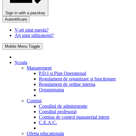
Sign in with a passkey
Autentificare
V-ați uitat parola?
Ați uitat utilizatorul?
Mobile Menu Toggle
Școala
Management
P.D.I si Plan Operational
Regulament de organizare si functionare
Regulament de ordine interna
Organigrama
Comisii
Consiliul de administratie
Consiliul profesoral
Comisia de control managerial intern
C.E.A.C.
Oferta educationala