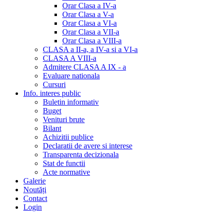
Orar Clasa a IV-a
Orar Clasa a V-a
Orar Clasa a VI-a
Orar Clasa a VII-a
Orar Clasa a VIII-a
CLASA a II-a, a IV-a si a VI-a
CLASA A VIII-a
Admitere CLASA A IX - a
Evaluare nationala
Cursuri
Info. interes public
Buletin informativ
Buget
Venituri brute
Bilant
Achizitii publice
Declaratii de avere si interese
Transparenta decizionala
Stat de functii
Acte normative
Galerie
Noutăți
Contact
Login