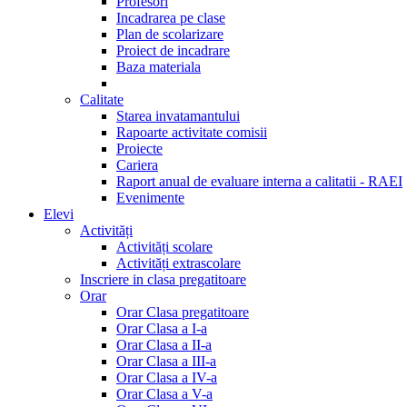
Profesori
Incadrarea pe clase
Plan de scolarizare
Proiect de incadrare
Baza materiala
Calitate
Starea invatamantului
Rapoarte activitate comisii
Proiecte
Cariera
Raport anual de evaluare interna a calitatii - RAEI
Evenimente
Elevi
Activități
Activități scolare
Activități extrascolare
Inscriere in clasa pregatitoare
Orar
Orar Clasa pregatitoare
Orar Clasa a I-a
Orar Clasa a II-a
Orar Clasa a III-a
Orar Clasa a IV-a
Orar Clasa a V-a