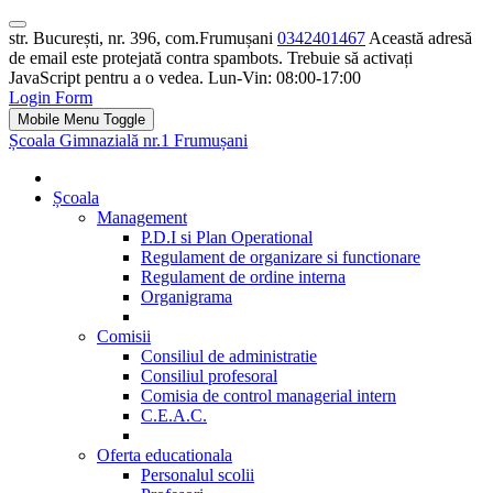
str. București, nr. 396, com.Frumușani
0342401467
Această adresă
de email este protejată contra spambots. Trebuie să activați
JavaScript pentru a o vedea.
Lun-Vin: 08:00-17:00
Login Form
Mobile Menu Toggle
Școala Gimnazială nr.1 Frumușani
Școala
Management
P.D.I si Plan Operational
Regulament de organizare si functionare
Regulament de ordine interna
Organigrama
Comisii
Consiliul de administratie
Consiliul profesoral
Comisia de control managerial intern
C.E.A.C.
Oferta educationala
Personalul scolii