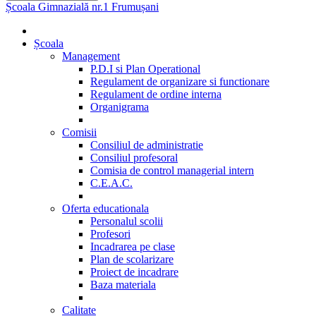
Școala Gimnazială nr.1 Frumușani
Școala
Management
P.D.I si Plan Operational
Regulament de organizare si functionare
Regulament de ordine interna
Organigrama
Comisii
Consiliul de administratie
Consiliul profesoral
Comisia de control managerial intern
C.E.A.C.
Oferta educationala
Personalul scolii
Profesori
Incadrarea pe clase
Plan de scolarizare
Proiect de incadrare
Baza materiala
Calitate