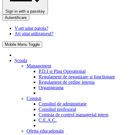
Sign in with a passkey
Autentificare
V-ați uitat parola?
Ați uitat utilizatorul?
Mobile Menu Toggle
Școala
Management
P.D.I si Plan Operational
Regulament de organizare si functionare
Regulament de ordine interna
Organigrama
Comisii
Consiliul de administratie
Consiliul profesoral
Comisia de control managerial intern
C.E.A.C.
Oferta educationala