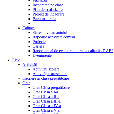
Profesori
Incadrarea pe clase
Plan de scolarizare
Proiect de incadrare
Baza materiala
Calitate
Starea invatamantului
Rapoarte activitate comisii
Proiecte
Cariera
Raport anual de evaluare interna a calitatii - RAEI
Evenimente
Elevi
Activități
Activități scolare
Activități extrascolare
Inscriere in clasa pregatitoare
Orar
Orar Clasa pregatitoare
Orar Clasa a I-a
Orar Clasa a II-a
Orar Clasa a III-a
Orar Clasa a IV-a
Orar Clasa a V-a