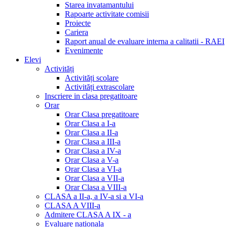
Starea invatamantului
Rapoarte activitate comisii
Proiecte
Cariera
Raport anual de evaluare interna a calitatii - RAEI
Evenimente
Elevi
Activități
Activități scolare
Activități extrascolare
Inscriere in clasa pregatitoare
Orar
Orar Clasa pregatitoare
Orar Clasa a I-a
Orar Clasa a II-a
Orar Clasa a III-a
Orar Clasa a IV-a
Orar Clasa a V-a
Orar Clasa a VI-a
Orar Clasa a VII-a
Orar Clasa a VIII-a
CLASA a II-a, a IV-a si a VI-a
CLASA A VIII-a
Admitere CLASA A IX - a
Evaluare nationala