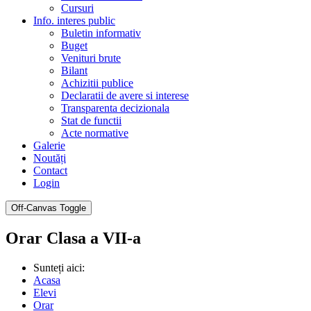
Cursuri
Info. interes public
Buletin informativ
Buget
Venituri brute
Bilant
Achizitii publice
Declaratii de avere si interese
Transparenta decizionala
Stat de functii
Acte normative
Galerie
Noutăți
Contact
Login
Off-Canvas Toggle
Orar Clasa a VII-a
Sunteți aici:
Acasa
Elevi
Orar