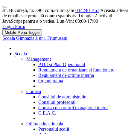
str. București, nr. 396, com.Frumușani
0342401467
Această adresă
de email este protejată contra spambots. Trebuie să activați
JavaScript pentru a o vedea.
Lun-Vin: 08:00-17:00
Login Form
Mobile Menu Toggle
Școala Gimnazială nr.1 Frumușani
Școala
Management
P.D.I si Plan Operational
Regulament de organizare si functionare
Regulament de ordine interna
Organigrama
Comisii
Consiliul de administratie
Consiliul profesoral
Comisia de control managerial intern
C.E.A.C.
Oferta educationala
Personalul scolii