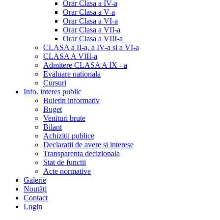
Orar Clasa a IV-a
Orar Clasa a V-a
Orar Clasa a VI-a
Orar Clasa a VII-a
Orar Clasa a VIII-a
CLASA a II-a, a IV-a si a VI-a
CLASA A VIII-a
Admitere CLASA A IX - a
Evaluare nationala
Cursuri
Info. interes public
Buletin informativ
Buget
Venituri brute
Bilant
Achizitii publice
Declaratii de avere si interese
Transparenta decizionala
Stat de functii
Acte normative
Galerie
Noutăți
Contact
Login