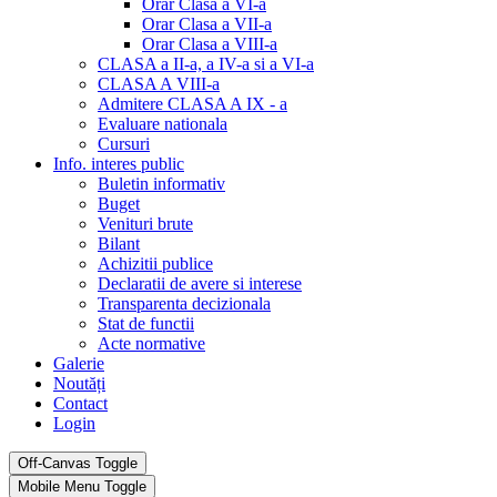
Orar Clasa a VI-a
Orar Clasa a VII-a
Orar Clasa a VIII-a
CLASA a II-a, a IV-a si a VI-a
CLASA A VIII-a
Admitere CLASA A IX - a
Evaluare nationala
Cursuri
Info. interes public
Buletin informativ
Buget
Venituri brute
Bilant
Achizitii publice
Declaratii de avere si interese
Transparenta decizionala
Stat de functii
Acte normative
Galerie
Noutăți
Contact
Login
Off-Canvas Toggle
Mobile Menu Toggle