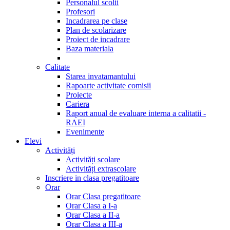
Personalul scolii
Profesori
Incadrarea pe clase
Plan de scolarizare
Proiect de incadrare
Baza materiala
Calitate
Starea invatamantului
Rapoarte activitate comisii
Proiecte
Cariera
Raport anual de evaluare interna a calitatii -
RAEI
Evenimente
Elevi
Activități
Activități scolare
Activități extrascolare
Inscriere in clasa pregatitoare
Orar
Orar Clasa pregatitoare
Orar Clasa a I-a
Orar Clasa a II-a
Orar Clasa a III-a