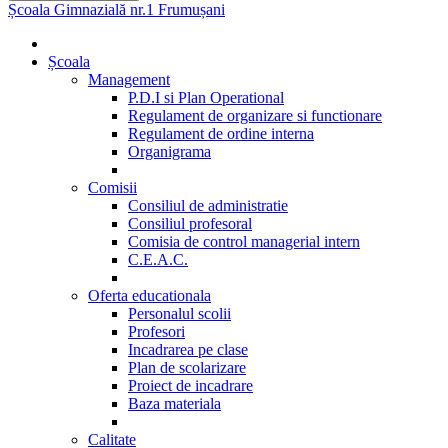
Școala Gimnazială nr.1 Frumușani
Școala
Management
P.D.I si Plan Operational
Regulament de organizare si functionare
Regulament de ordine interna
Organigrama
Comisii
Consiliul de administratie
Consiliul profesoral
Comisia de control managerial intern
C.E.A.C.
Oferta educationala
Personalul scolii
Profesori
Incadrarea pe clase
Plan de scolarizare
Proiect de incadrare
Baza materiala
Calitate