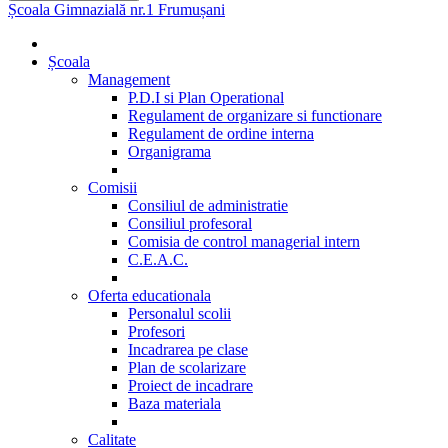
Școala Gimnazială nr.1 Frumușani
Școala
Management
P.D.I si Plan Operational
Regulament de organizare si functionare
Regulament de ordine interna
Organigrama
Comisii
Consiliul de administratie
Consiliul profesoral
Comisia de control managerial intern
C.E.A.C.
Oferta educationala
Personalul scolii
Profesori
Incadrarea pe clase
Plan de scolarizare
Proiect de incadrare
Baza materiala
Calitate