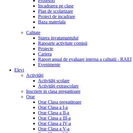
Profesori
Incadrarea pe clase
Plan de scolarizare
Proiect de incadrare
Baza materiala
Calitate
Starea invatamantului
Rapoarte activitate comisii
Proiecte
Cariera
Raport anual de evaluare interna a calitatii - RAEI
Evenimente
Elevi
Activități
Activități scolare
Activități extrascolare
Inscriere in clasa pregatitoare
Orar
Orar Clasa pregatitoare
Orar Clasa a I-a
Orar Clasa a II-a
Orar Clasa a III-a
Orar Clasa a IV-a
Orar Clasa a V-a