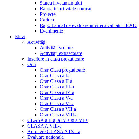
Starea invatamantului
Rapoarte activitate comisii
Proiecte
Cariera
Raport anual de evaluare interna a calitatii - RAEI
Evenimente
Elevi
Activități
Activități scolare
Activități extrascolare
Inscriere in clasa pregatitoare
Orar
Orar Clasa pregatitoare
Orar Clasa a I-a
Orar Clasa a II-a
Orar Clasa a III-a
Orar Clasa a IV-a
Orar Clasa a V-a
Orar Clasa a VI-a
Orar Clasa a VII-a
Orar Clasa a VIII-a
CLASA a II-a, a IV-a si a VI-a
CLASA A VIII-a
Admitere CLASA A IX - a
Evaluare nationala