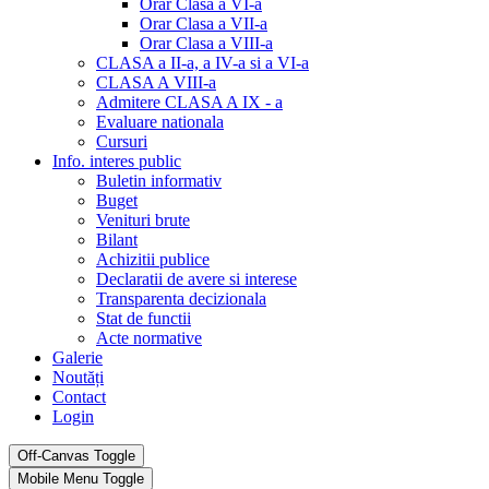
Orar Clasa a VI-a
Orar Clasa a VII-a
Orar Clasa a VIII-a
CLASA a II-a, a IV-a si a VI-a
CLASA A VIII-a
Admitere CLASA A IX - a
Evaluare nationala
Cursuri
Info. interes public
Buletin informativ
Buget
Venituri brute
Bilant
Achizitii publice
Declaratii de avere si interese
Transparenta decizionala
Stat de functii
Acte normative
Galerie
Noutăți
Contact
Login
Off-Canvas Toggle
Mobile Menu Toggle