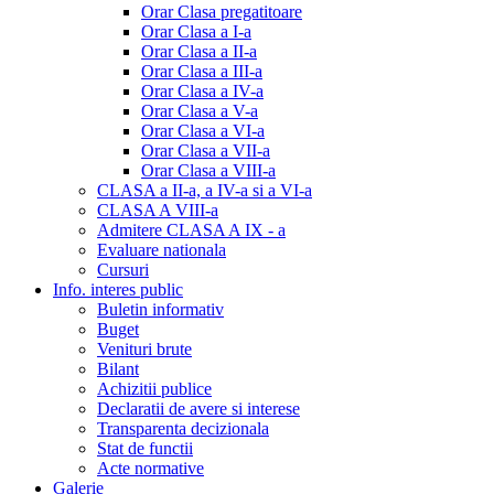
Orar Clasa pregatitoare
Orar Clasa a I-a
Orar Clasa a II-a
Orar Clasa a III-a
Orar Clasa a IV-a
Orar Clasa a V-a
Orar Clasa a VI-a
Orar Clasa a VII-a
Orar Clasa a VIII-a
CLASA a II-a, a IV-a si a VI-a
CLASA A VIII-a
Admitere CLASA A IX - a
Evaluare nationala
Cursuri
Info. interes public
Buletin informativ
Buget
Venituri brute
Bilant
Achizitii publice
Declaratii de avere si interese
Transparenta decizionala
Stat de functii
Acte normative
Galerie