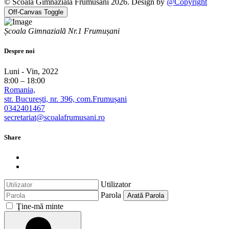
© Scoala Gimnaziala Frumusani 2026. Design by
@Copyright
Off-Canvas Toggle
Școala Gimnazială Nr.1 Frumușani
Despre noi
Luni - Vin, 2022
8:00 – 18:00
Romania,
str. București, nr. 396, com.Frumușani
0342401467
secretariat@scoalafrumusani.ro
Share
Utilizator
Parola
Arată Parola
Ţine-mă minte