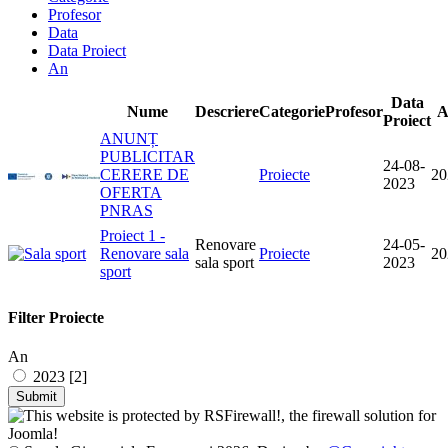
Profesor
Data
Data Proiect
An
Data
Nume
Descriere
Categorie
Profesor
A
Proiect
ANUNȚ
PUBLICITAR
24-08-
CERERE DE
Proiecte
20
2023
OFERTA
PNRAS
Proiect 1 -
Renovare
24-05-
Renovare sala
Proiecte
20
sala sport
2023
sport
Filter Proiecte
An
2023 [2]