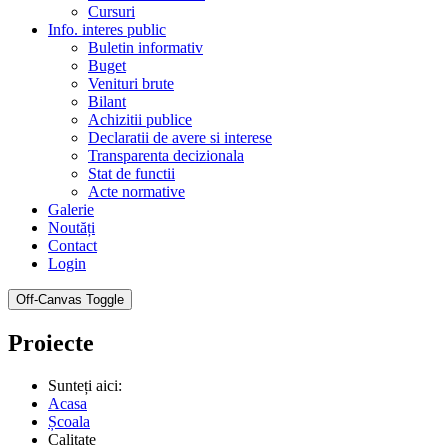
Cursuri
Info. interes public
Buletin informativ
Buget
Venituri brute
Bilant
Achizitii publice
Declaratii de avere si interese
Transparenta decizionala
Stat de functii
Acte normative
Galerie
Noutăți
Contact
Login
Off-Canvas Toggle
Proiecte
Sunteți aici:
Acasa
Școala
Calitate