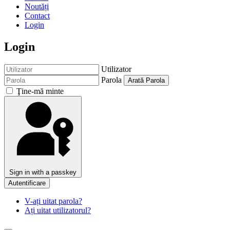
Noutăți
Contact
Login
Login
Utilizator
Parola
Arată Parola
Ţine-mă minte
Sign in with a passkey
Autentificare
V-ați uitat parola?
Ați uitat utilizatorul?