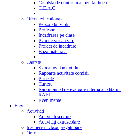
Comisia de control managerial intern
C.E.A.C.
Oferta educationala
Personalul scolii
Profesori
Incadrarea pe clase
Plan de scolarizare
Proiect de incadrare
Baza materiala
Calitate
Starea invatamantului
Rapoarte activitate comisii
Proiecte
Cariera
Raport anual de evaluare interna a calitatii -
RAEI
Evenimente
Elevi
Activități
Activități scolare
Activități extrascolare
Inscriere in clasa pregatitoare
Orar