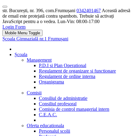
str. București, nr. 396, com.Frumușani
0342401467
Această adresă
de email este protejată contra spambots. Trebuie să activați
JavaScript pentru a o vedea.
Lun-Vin: 08:00-17:00
Login Form
Mobile Menu Toggle
Școala Gimnazială nr.1 Frumușani
Școala
Management
P.D.I si Plan Operational
Regulament de organizare si functionare
Regulament de ordine interna
Organigrama
Comisii
Consiliul de administratie
Consiliul profesoral
Comisia de control managerial intern
C.E.A.C.
Oferta educationala
Personalul scolii