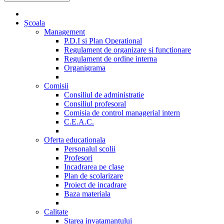
Școala
Management
P.D.I si Plan Operational
Regulament de organizare si functionare
Regulament de ordine interna
Organigrama
Comisii
Consiliul de administratie
Consiliul profesoral
Comisia de control managerial intern
C.E.A.C.
Oferta educationala
Personalul scolii
Profesori
Incadrarea pe clase
Plan de scolarizare
Proiect de incadrare
Baza materiala
Calitate
Starea invatamantului