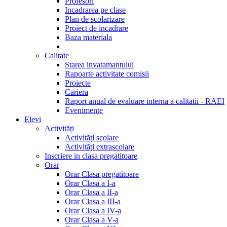
Profesori
Incadrarea pe clase
Plan de scolarizare
Proiect de incadrare
Baza materiala
Calitate
Starea invatamantului
Rapoarte activitate comisii
Proiecte
Cariera
Raport anual de evaluare interna a calitatii - RAEI
Evenimente
Elevi
Activități
Activități scolare
Activități extrascolare
Inscriere in clasa pregatitoare
Orar
Orar Clasa pregatitoare
Orar Clasa a I-a
Orar Clasa a II-a
Orar Clasa a III-a
Orar Clasa a IV-a
Orar Clasa a V-a