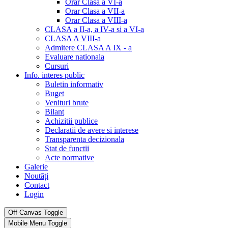
Orar Clasa a VI-a
Orar Clasa a VII-a
Orar Clasa a VIII-a
CLASA a II-a, a IV-a si a VI-a
CLASA A VIII-a
Admitere CLASA A IX - a
Evaluare nationala
Cursuri
Info. interes public
Buletin informativ
Buget
Venituri brute
Bilant
Achizitii publice
Declaratii de avere si interese
Transparenta decizionala
Stat de functii
Acte normative
Galerie
Noutăți
Contact
Login
Off-Canvas Toggle
Mobile Menu Toggle