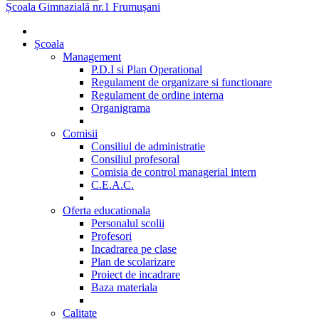
Școala Gimnazială nr.1 Frumușani
Școala
Management
P.D.I si Plan Operational
Regulament de organizare si functionare
Regulament de ordine interna
Organigrama
Comisii
Consiliul de administratie
Consiliul profesoral
Comisia de control managerial intern
C.E.A.C.
Oferta educationala
Personalul scolii
Profesori
Incadrarea pe clase
Plan de scolarizare
Proiect de incadrare
Baza materiala
Calitate