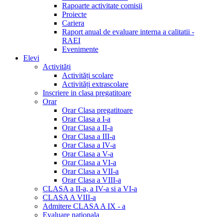
Rapoarte activitate comisii
Proiecte
Cariera
Raport anual de evaluare interna a calitatii -
RAEI
Evenimente
Elevi
Activități
Activități scolare
Activități extrascolare
Inscriere in clasa pregatitoare
Orar
Orar Clasa pregatitoare
Orar Clasa a I-a
Orar Clasa a II-a
Orar Clasa a III-a
Orar Clasa a IV-a
Orar Clasa a V-a
Orar Clasa a VI-a
Orar Clasa a VII-a
Orar Clasa a VIII-a
CLASA a II-a, a IV-a si a VI-a
CLASA A VIII-a
Admitere CLASA A IX - a
Evaluare nationala