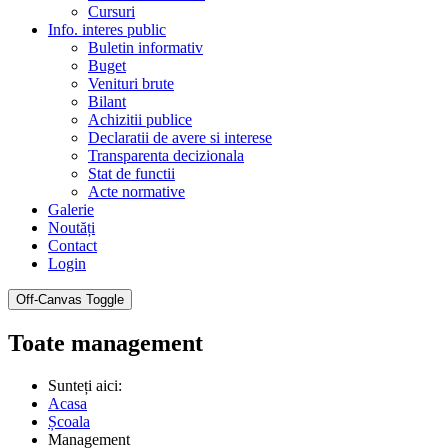
Cursuri
Info. interes public
Buletin informativ
Buget
Venituri brute
Bilant
Achizitii publice
Declaratii de avere si interese
Transparenta decizionala
Stat de functii
Acte normative
Galerie
Noutăți
Contact
Login
Off-Canvas Toggle
Toate management
Sunteți aici:
Acasa
Școala
Management