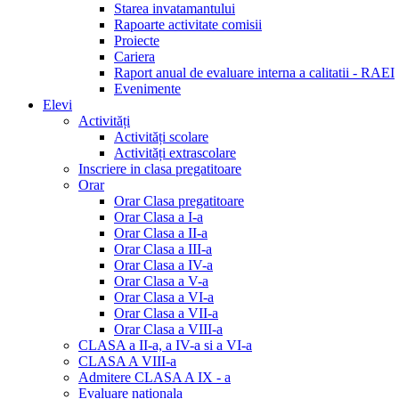
Starea invatamantului
Rapoarte activitate comisii
Proiecte
Cariera
Raport anual de evaluare interna a calitatii - RAEI
Evenimente
Elevi
Activități
Activități scolare
Activități extrascolare
Inscriere in clasa pregatitoare
Orar
Orar Clasa pregatitoare
Orar Clasa a I-a
Orar Clasa a II-a
Orar Clasa a III-a
Orar Clasa a IV-a
Orar Clasa a V-a
Orar Clasa a VI-a
Orar Clasa a VII-a
Orar Clasa a VIII-a
CLASA a II-a, a IV-a si a VI-a
CLASA A VIII-a
Admitere CLASA A IX - a
Evaluare nationala