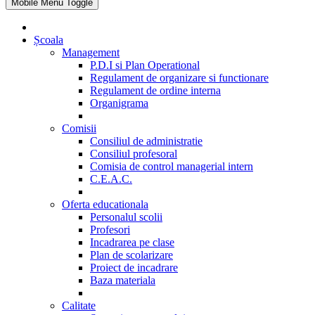
Mobile Menu Toggle
Școala
Management
P.D.I si Plan Operational
Regulament de organizare si functionare
Regulament de ordine interna
Organigrama
Comisii
Consiliul de administratie
Consiliul profesoral
Comisia de control managerial intern
C.E.A.C.
Oferta educationala
Personalul scolii
Profesori
Incadrarea pe clase
Plan de scolarizare
Proiect de incadrare
Baza materiala
Calitate