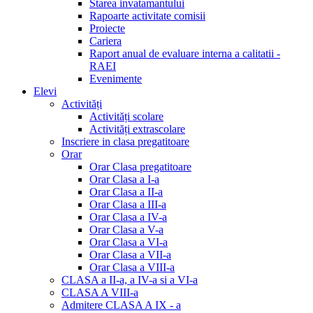
Starea invatamantului
Rapoarte activitate comisii
Proiecte
Cariera
Raport anual de evaluare interna a calitatii -
RAEI
Evenimente
Elevi
Activități
Activități scolare
Activități extrascolare
Inscriere in clasa pregatitoare
Orar
Orar Clasa pregatitoare
Orar Clasa a I-a
Orar Clasa a II-a
Orar Clasa a III-a
Orar Clasa a IV-a
Orar Clasa a V-a
Orar Clasa a VI-a
Orar Clasa a VII-a
Orar Clasa a VIII-a
CLASA a II-a, a IV-a si a VI-a
CLASA A VIII-a
Admitere CLASA A IX - a