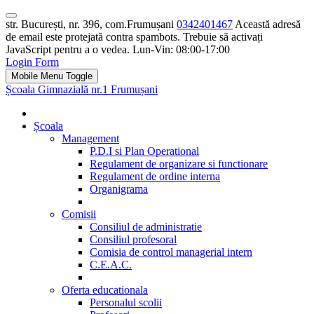
str. București, nr. 396, com.Frumușani
0342401467
Această adresă
de email este protejată contra spambots. Trebuie să activați
JavaScript pentru a o vedea.
Lun-Vin: 08:00-17:00
Login Form
Mobile Menu Toggle
Școala Gimnazială nr.1 Frumușani
Școala
Management
P.D.I si Plan Operational
Regulament de organizare si functionare
Regulament de ordine interna
Organigrama
Comisii
Consiliul de administratie
Consiliul profesoral
Comisia de control managerial intern
C.E.A.C.
Oferta educationala
Personalul scolii