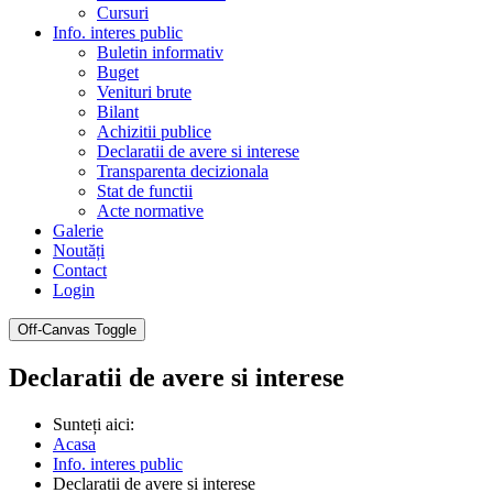
Cursuri
Info. interes public
Buletin informativ
Buget
Venituri brute
Bilant
Achizitii publice
Declaratii de avere si interese
Transparenta decizionala
Stat de functii
Acte normative
Galerie
Noutăți
Contact
Login
Off-Canvas Toggle
Declaratii de avere si interese
Sunteți aici:
Acasa
Info. interes public
Declaratii de avere si interese