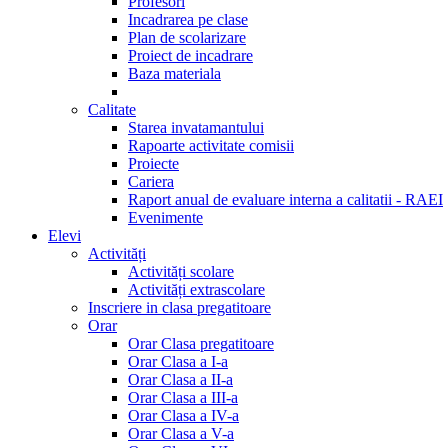
Profesori
Incadrarea pe clase
Plan de scolarizare
Proiect de incadrare
Baza materiala
Calitate
Starea invatamantului
Rapoarte activitate comisii
Proiecte
Cariera
Raport anual de evaluare interna a calitatii - RAEI
Evenimente
Elevi
Activități
Activități scolare
Activități extrascolare
Inscriere in clasa pregatitoare
Orar
Orar Clasa pregatitoare
Orar Clasa a I-a
Orar Clasa a II-a
Orar Clasa a III-a
Orar Clasa a IV-a
Orar Clasa a V-a