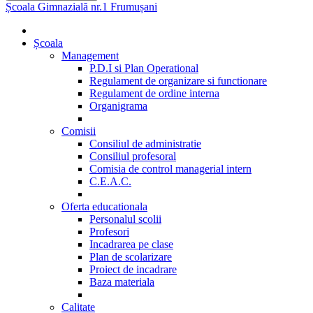
Școala Gimnazială nr.1 Frumușani
Școala
Management
P.D.I si Plan Operational
Regulament de organizare si functionare
Regulament de ordine interna
Organigrama
Comisii
Consiliul de administratie
Consiliul profesoral
Comisia de control managerial intern
C.E.A.C.
Oferta educationala
Personalul scolii
Profesori
Incadrarea pe clase
Plan de scolarizare
Proiect de incadrare
Baza materiala
Calitate