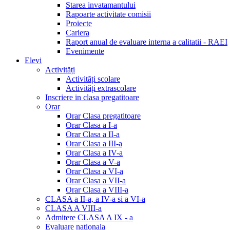
Starea invatamantului
Rapoarte activitate comisii
Proiecte
Cariera
Raport anual de evaluare interna a calitatii - RAEI
Evenimente
Elevi
Activități
Activități scolare
Activități extrascolare
Inscriere in clasa pregatitoare
Orar
Orar Clasa pregatitoare
Orar Clasa a I-a
Orar Clasa a II-a
Orar Clasa a III-a
Orar Clasa a IV-a
Orar Clasa a V-a
Orar Clasa a VI-a
Orar Clasa a VII-a
Orar Clasa a VIII-a
CLASA a II-a, a IV-a si a VI-a
CLASA A VIII-a
Admitere CLASA A IX - a
Evaluare nationala