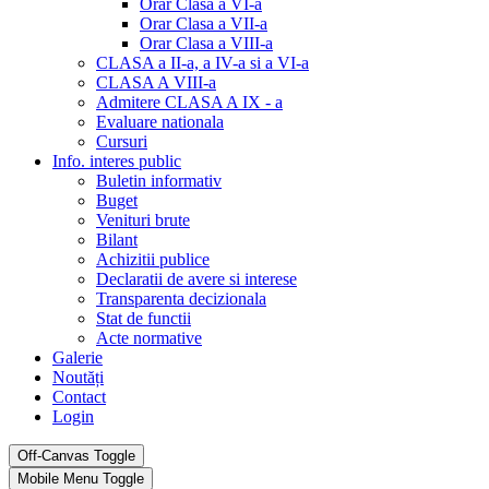
Orar Clasa a VI-a
Orar Clasa a VII-a
Orar Clasa a VIII-a
CLASA a II-a, a IV-a si a VI-a
CLASA A VIII-a
Admitere CLASA A IX - a
Evaluare nationala
Cursuri
Info. interes public
Buletin informativ
Buget
Venituri brute
Bilant
Achizitii publice
Declaratii de avere si interese
Transparenta decizionala
Stat de functii
Acte normative
Galerie
Noutăți
Contact
Login
Off-Canvas Toggle
Mobile Menu Toggle