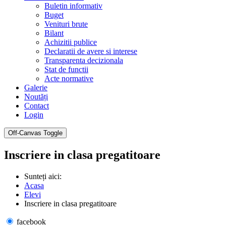
Buletin informativ
Buget
Venituri brute
Bilant
Achizitii publice
Declaratii de avere si interese
Transparenta decizionala
Stat de functii
Acte normative
Galerie
Noutăți
Contact
Login
Off-Canvas Toggle
Inscriere in clasa pregatitoare
Sunteți aici:
Acasa
Elevi
Inscriere in clasa pregatitoare
facebook