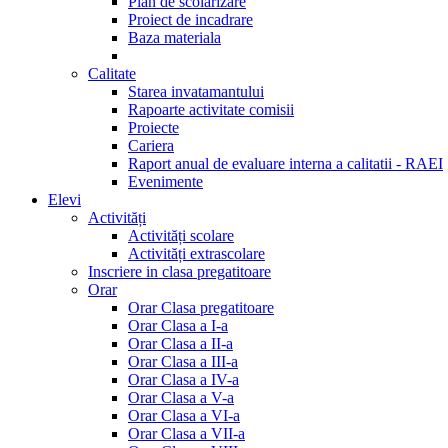
Plan de scolarizare
Proiect de incadrare
Baza materiala
Calitate
Starea invatamantului
Rapoarte activitate comisii
Proiecte
Cariera
Raport anual de evaluare interna a calitatii - RAEI
Evenimente
Elevi
Activități
Activități scolare
Activități extrascolare
Inscriere in clasa pregatitoare
Orar
Orar Clasa pregatitoare
Orar Clasa a I-a
Orar Clasa a II-a
Orar Clasa a III-a
Orar Clasa a IV-a
Orar Clasa a V-a
Orar Clasa a VI-a
Orar Clasa a VII-a