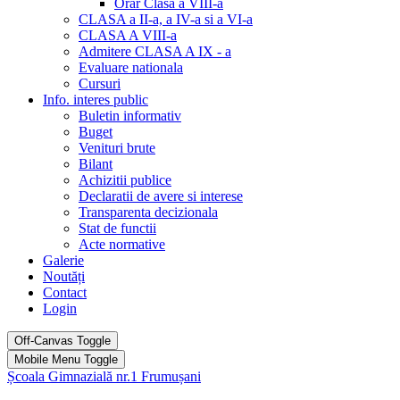
Orar Clasa a VIII-a
CLASA a II-a, a IV-a si a VI-a
CLASA A VIII-a
Admitere CLASA A IX - a
Evaluare nationala
Cursuri
Info. interes public
Buletin informativ
Buget
Venituri brute
Bilant
Achizitii publice
Declaratii de avere si interese
Transparenta decizionala
Stat de functii
Acte normative
Galerie
Noutăți
Contact
Login
Off-Canvas Toggle
Mobile Menu Toggle
Școala Gimnazială nr.1 Frumușani