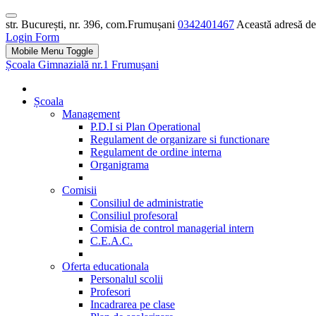
str. București, nr. 396, com.Frumușani
0342401467
Această adresă de 
Login Form
Mobile Menu Toggle
Școala Gimnazială nr.1 Frumușani
Școala
Management
P.D.I si Plan Operational
Regulament de organizare si functionare
Regulament de ordine interna
Organigrama
Comisii
Consiliul de administratie
Consiliul profesoral
Comisia de control managerial intern
C.E.A.C.
Oferta educationala
Personalul scolii
Profesori
Incadrarea pe clase