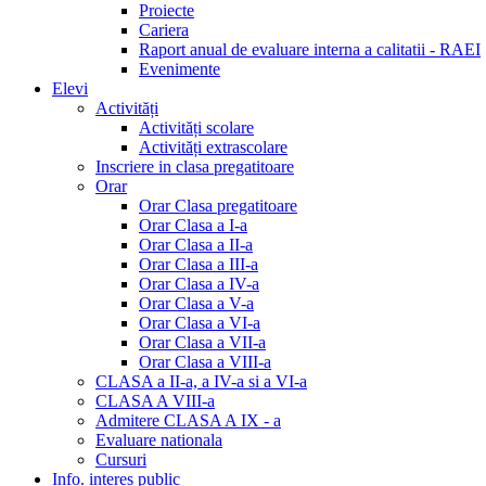
Proiecte
Cariera
Raport anual de evaluare interna a calitatii - RAEI
Evenimente
Elevi
Activități
Activități scolare
Activități extrascolare
Inscriere in clasa pregatitoare
Orar
Orar Clasa pregatitoare
Orar Clasa a I-a
Orar Clasa a II-a
Orar Clasa a III-a
Orar Clasa a IV-a
Orar Clasa a V-a
Orar Clasa a VI-a
Orar Clasa a VII-a
Orar Clasa a VIII-a
CLASA a II-a, a IV-a si a VI-a
CLASA A VIII-a
Admitere CLASA A IX - a
Evaluare nationala
Cursuri
Info. interes public