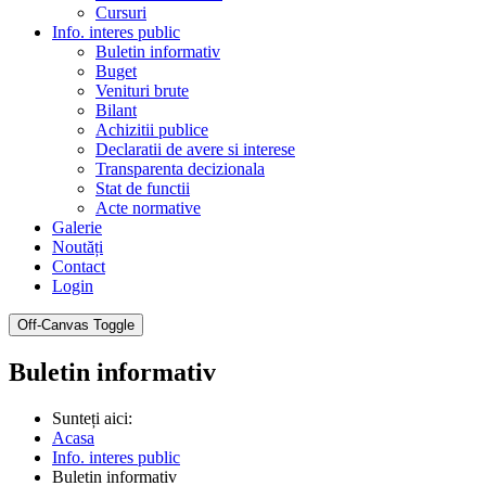
Cursuri
Info. interes public
Buletin informativ
Buget
Venituri brute
Bilant
Achizitii publice
Declaratii de avere si interese
Transparenta decizionala
Stat de functii
Acte normative
Galerie
Noutăți
Contact
Login
Off-Canvas Toggle
Buletin informativ
Sunteți aici:
Acasa
Info. interes public
Buletin informativ