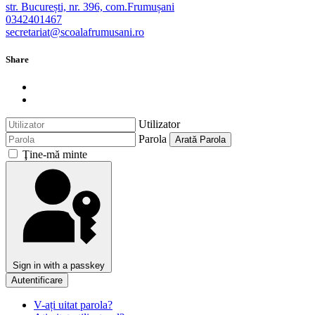
str. București, nr. 396, com.Frumușani
0342401467
secretariat@scoalafrumusani.ro
Share
Utilizator
Parola
Arată Parola
Ţine-mă minte
Sign in with a passkey
Autentificare
V-ați uitat parola?