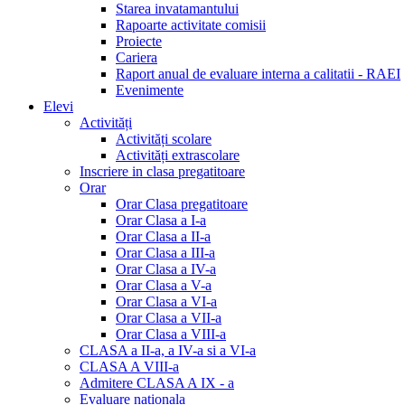
Starea invatamantului
Rapoarte activitate comisii
Proiecte
Cariera
Raport anual de evaluare interna a calitatii - RAEI
Evenimente
Elevi
Activități
Activități scolare
Activități extrascolare
Inscriere in clasa pregatitoare
Orar
Orar Clasa pregatitoare
Orar Clasa a I-a
Orar Clasa a II-a
Orar Clasa a III-a
Orar Clasa a IV-a
Orar Clasa a V-a
Orar Clasa a VI-a
Orar Clasa a VII-a
Orar Clasa a VIII-a
CLASA a II-a, a IV-a si a VI-a
CLASA A VIII-a
Admitere CLASA A IX - a
Evaluare nationala