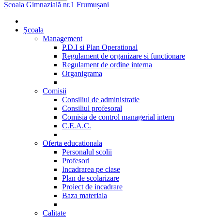
Școala Gimnazială nr.1 Frumușani
Școala
Management
P.D.I si Plan Operational
Regulament de organizare si functionare
Regulament de ordine interna
Organigrama
Comisii
Consiliul de administratie
Consiliul profesoral
Comisia de control managerial intern
C.E.A.C.
Oferta educationala
Personalul scolii
Profesori
Incadrarea pe clase
Plan de scolarizare
Proiect de incadrare
Baza materiala
Calitate