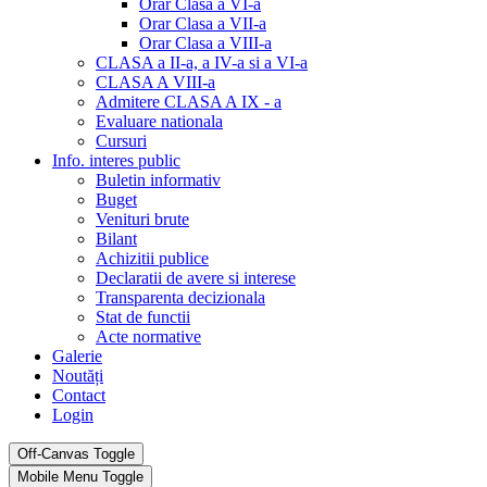
Orar Clasa a VI-a
Orar Clasa a VII-a
Orar Clasa a VIII-a
CLASA a II-a, a IV-a si a VI-a
CLASA A VIII-a
Admitere CLASA A IX - a
Evaluare nationala
Cursuri
Info. interes public
Buletin informativ
Buget
Venituri brute
Bilant
Achizitii publice
Declaratii de avere si interese
Transparenta decizionala
Stat de functii
Acte normative
Galerie
Noutăți
Contact
Login
Off-Canvas Toggle
Mobile Menu Toggle