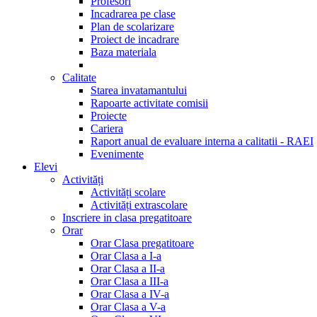
Profesori
Incadrarea pe clase
Plan de scolarizare
Proiect de incadrare
Baza materiala
Calitate
Starea invatamantului
Rapoarte activitate comisii
Proiecte
Cariera
Raport anual de evaluare interna a calitatii - RAEI
Evenimente
Elevi
Activități
Activități scolare
Activități extrascolare
Inscriere in clasa pregatitoare
Orar
Orar Clasa pregatitoare
Orar Clasa a I-a
Orar Clasa a II-a
Orar Clasa a III-a
Orar Clasa a IV-a
Orar Clasa a V-a