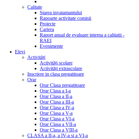
Calitate
Starea invatamantului
Rapoarte activitate comisii
Proiecte
Cariera
Raport anual de evaluare interna a calitatii -
RAEI
Evenimente
Elevi
Activități
Activități scolare
Activități extrascolare
Inscriere in clasa pregatitoare
Orar
Orar Clasa pregatitoare
Orar Clasa a I-a
Orar Clasa a II-a
Orar Clasa a III-a
Orar Clasa a IV-a
Orar Clasa a V-a
Orar Clasa a VI-a
Orar Clasa a VII-a
Orar Clasa a VIII-a
CLASA a II-a, a IV-a si a VI-a