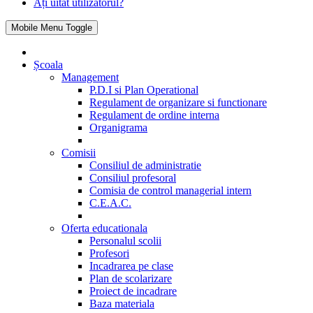
Ați uitat utilizatorul?
Mobile Menu Toggle
Școala
Management
P.D.I si Plan Operational
Regulament de organizare si functionare
Regulament de ordine interna
Organigrama
Comisii
Consiliul de administratie
Consiliul profesoral
Comisia de control managerial intern
C.E.A.C.
Oferta educationala
Personalul scolii
Profesori
Incadrarea pe clase
Plan de scolarizare
Proiect de incadrare
Baza materiala