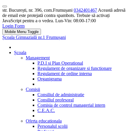
str. București, nr. 396, com.Frumușani
0342401467
Această adresă
de email este protejată contra spambots. Trebuie să activați
JavaScript pentru a o vedea.
Lun-Vin: 08:00-17:00
Login Form
Mobile Menu Toggle
Școala Gimnazială nr.1 Frumușani
Școala
Management
P.D.I si Plan Operational
Regulament de organizare si functionare
Regulament de ordine interna
Organigrama
Comisii
Consiliul de administratie
Consiliul profesoral
Comisia de control managerial intern
C.E.A.C.
Oferta educationala
Personalul scolii