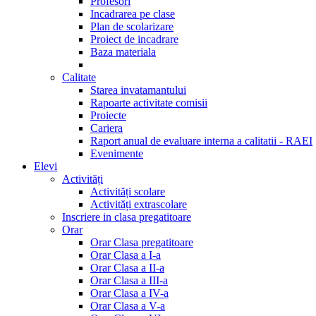
Profesori
Incadrarea pe clase
Plan de scolarizare
Proiect de incadrare
Baza materiala
Calitate
Starea invatamantului
Rapoarte activitate comisii
Proiecte
Cariera
Raport anual de evaluare interna a calitatii - RAEI
Evenimente
Elevi
Activități
Activități scolare
Activități extrascolare
Inscriere in clasa pregatitoare
Orar
Orar Clasa pregatitoare
Orar Clasa a I-a
Orar Clasa a II-a
Orar Clasa a III-a
Orar Clasa a IV-a
Orar Clasa a V-a