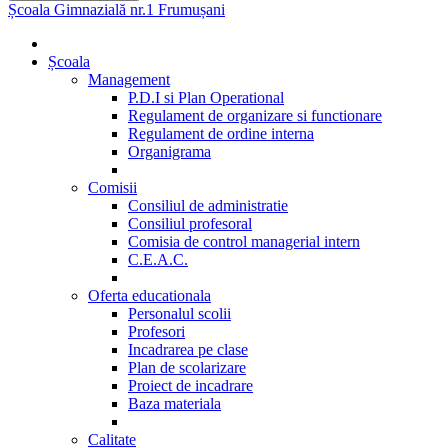
Școala Gimnazială nr.1 Frumușani
Școala
Management
P.D.I si Plan Operational
Regulament de organizare si functionare
Regulament de ordine interna
Organigrama
Comisii
Consiliul de administratie
Consiliul profesoral
Comisia de control managerial intern
C.E.A.C.
Oferta educationala
Personalul scolii
Profesori
Incadrarea pe clase
Plan de scolarizare
Proiect de incadrare
Baza materiala
Calitate