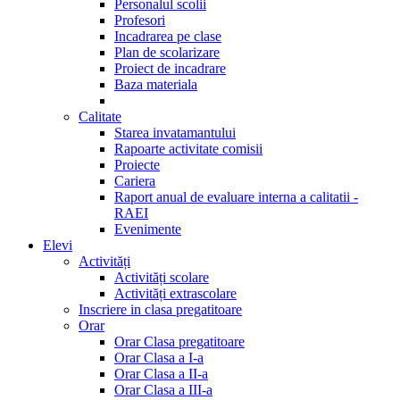
Personalul scolii
Profesori
Incadrarea pe clase
Plan de scolarizare
Proiect de incadrare
Baza materiala
Calitate
Starea invatamantului
Rapoarte activitate comisii
Proiecte
Cariera
Raport anual de evaluare interna a calitatii -
RAEI
Evenimente
Elevi
Activități
Activități scolare
Activități extrascolare
Inscriere in clasa pregatitoare
Orar
Orar Clasa pregatitoare
Orar Clasa a I-a
Orar Clasa a II-a
Orar Clasa a III-a