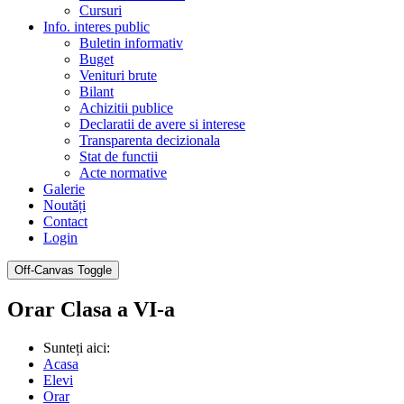
Cursuri
Info. interes public
Buletin informativ
Buget
Venituri brute
Bilant
Achizitii publice
Declaratii de avere si interese
Transparenta decizionala
Stat de functii
Acte normative
Galerie
Noutăți
Contact
Login
Off-Canvas Toggle
Orar Clasa a VI-a
Sunteți aici:
Acasa
Elevi
Orar