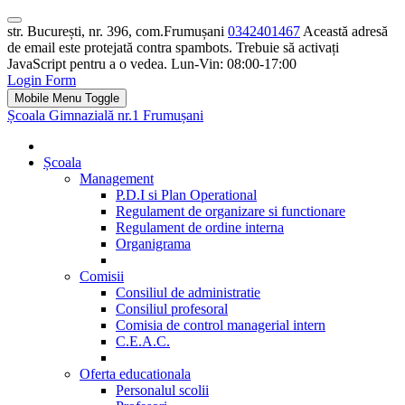
str. București, nr. 396, com.Frumușani
0342401467
Această adresă
de email este protejată contra spambots. Trebuie să activați
JavaScript pentru a o vedea.
Lun-Vin: 08:00-17:00
Login Form
Mobile Menu Toggle
Școala Gimnazială nr.1 Frumușani
Școala
Management
P.D.I si Plan Operational
Regulament de organizare si functionare
Regulament de ordine interna
Organigrama
Comisii
Consiliul de administratie
Consiliul profesoral
Comisia de control managerial intern
C.E.A.C.
Oferta educationala
Personalul scolii