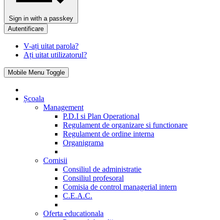
Sign in with a passkey
Autentificare
V-ați uitat parola?
Ați uitat utilizatorul?
Mobile Menu Toggle
Școala
Management
P.D.I si Plan Operational
Regulament de organizare si functionare
Regulament de ordine interna
Organigrama
Comisii
Consiliul de administratie
Consiliul profesoral
Comisia de control managerial intern
C.E.A.C.
Oferta educationala