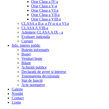
Orar Clasa a IV-a
Orar Clasa a V-a
Orar Clasa a VI-a
Orar Clasa a VII-a
Orar Clasa a VIII-a
CLASA a II-a, a IV-a si a VI-a
CLASA A VIII-a
Admitere CLASA A IX - a
Evaluare nationala
Cursuri
Info. interes public
Buletin informativ
Buget
Venituri brute
Bilant
Achizitii publice
Declaratii de avere si interese
Transparenta decizionala
Stat de functii
Acte normative
Galerie
Noutăți
Contact
Login