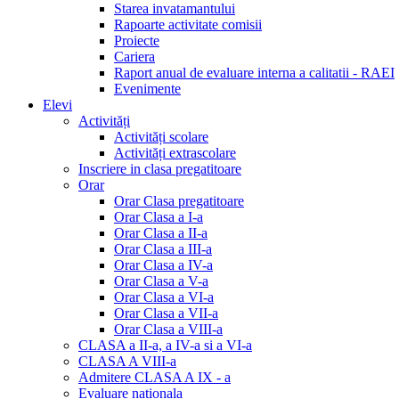
Starea invatamantului
Rapoarte activitate comisii
Proiecte
Cariera
Raport anual de evaluare interna a calitatii - RAEI
Evenimente
Elevi
Activități
Activități scolare
Activități extrascolare
Inscriere in clasa pregatitoare
Orar
Orar Clasa pregatitoare
Orar Clasa a I-a
Orar Clasa a II-a
Orar Clasa a III-a
Orar Clasa a IV-a
Orar Clasa a V-a
Orar Clasa a VI-a
Orar Clasa a VII-a
Orar Clasa a VIII-a
CLASA a II-a, a IV-a si a VI-a
CLASA A VIII-a
Admitere CLASA A IX - a
Evaluare nationala