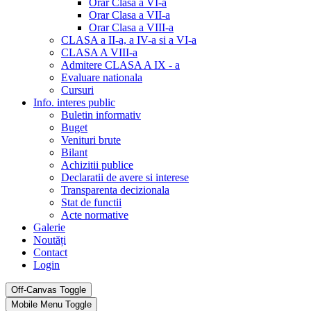
Orar Clasa a VI-a
Orar Clasa a VII-a
Orar Clasa a VIII-a
CLASA a II-a, a IV-a si a VI-a
CLASA A VIII-a
Admitere CLASA A IX - a
Evaluare nationala
Cursuri
Info. interes public
Buletin informativ
Buget
Venituri brute
Bilant
Achizitii publice
Declaratii de avere si interese
Transparenta decizionala
Stat de functii
Acte normative
Galerie
Noutăți
Contact
Login
Off-Canvas Toggle
Mobile Menu Toggle