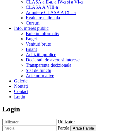
CLASA a II-a, a IV-a si a VI-a
CLASA A VIII-a
Admitere CLASA A IX - a
Evaluare nationala
Cursuri
Info. interes public
Buletin informativ
Buget
Venituri brute
Bilant
Achizitii publice
Declaratii de avere si interese
Transparenta decizionala
Stat de functii
Acte normative
Galerie
Noutăți
Contact
Login
Login
Utilizator
Parola
Arată Parola