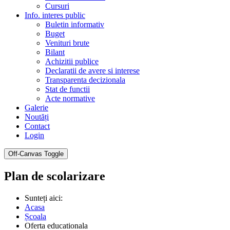
Cursuri
Info. interes public
Buletin informativ
Buget
Venituri brute
Bilant
Achizitii publice
Declaratii de avere si interese
Transparenta decizionala
Stat de functii
Acte normative
Galerie
Noutăți
Contact
Login
Off-Canvas Toggle
Plan de scolarizare
Sunteți aici:
Acasa
Școala
Oferta educationala