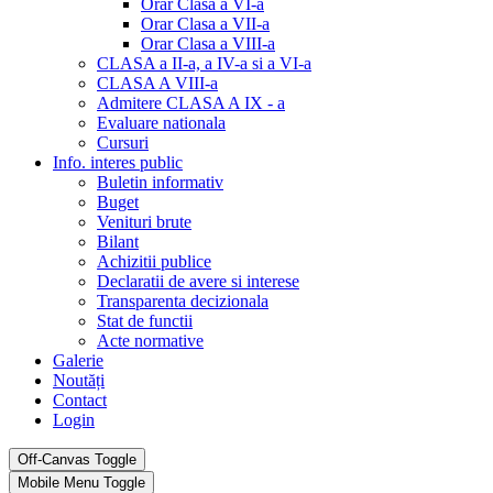
Orar Clasa a VI-a
Orar Clasa a VII-a
Orar Clasa a VIII-a
CLASA a II-a, a IV-a si a VI-a
CLASA A VIII-a
Admitere CLASA A IX - a
Evaluare nationala
Cursuri
Info. interes public
Buletin informativ
Buget
Venituri brute
Bilant
Achizitii publice
Declaratii de avere si interese
Transparenta decizionala
Stat de functii
Acte normative
Galerie
Noutăți
Contact
Login
Off-Canvas Toggle
Mobile Menu Toggle