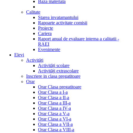
Baza materiala
Calitate
Starea invatamantului
Rapoarte activitate comisii
Proiecte
Cariera
Raport anual de evaluare interna a calitatii -
RAEI
Evenimente
Elevi
Activități
Activități scolare
Activități extrascolare
Inscriere in clasa pregatitoare
Orar
Orar Clasa pregatitoare
Orar Clasa a I-a
Orar Clasa a II-a
Orar Clasa a III-a
Orar Clasa a IV-a
Orar Clasa a V-a
Orar Clasa a VI-a
Orar Clasa a VII-a
Orar Clasa a VIII-a