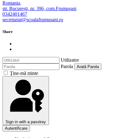
Romania,
str. București, nr. 396, com.Frumușani
0342401467
secretariat@scoalafrumusani.ro
Share
Utilizator
Parola
Arată Parola
Ţine-mă minte
Sign in with a passkey
Autentificare