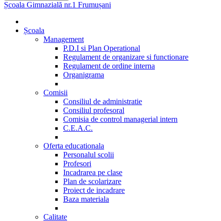
Școala Gimnazială nr.1 Frumușani
Școala
Management
P.D.I si Plan Operational
Regulament de organizare si functionare
Regulament de ordine interna
Organigrama
Comisii
Consiliul de administratie
Consiliul profesoral
Comisia de control managerial intern
C.E.A.C.
Oferta educationala
Personalul scolii
Profesori
Incadrarea pe clase
Plan de scolarizare
Proiect de incadrare
Baza materiala
Calitate