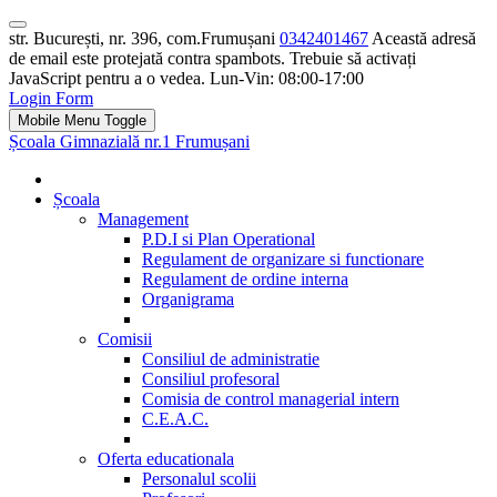
str. București, nr. 396, com.Frumușani
0342401467
Această adresă
de email este protejată contra spambots. Trebuie să activați
JavaScript pentru a o vedea.
Lun-Vin: 08:00-17:00
Login Form
Mobile Menu Toggle
Școala Gimnazială nr.1 Frumușani
Școala
Management
P.D.I si Plan Operational
Regulament de organizare si functionare
Regulament de ordine interna
Organigrama
Comisii
Consiliul de administratie
Consiliul profesoral
Comisia de control managerial intern
C.E.A.C.
Oferta educationala
Personalul scolii