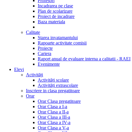
Profesori
Incadrarea pe clase
Plan de scolarizare
Proiect de incadrare
Baza materiala
Calitate
Starea invatamantului
Rapoarte activitate comisii
Proiecte
Cariera
Raport anual de evaluare interna a calitatii - RAEI
Evenimente
Elevi
Activități
Activități scolare
Activități extrascolare
Inscriere in clasa pregatitoare
Orar
Orar Clasa pregatitoare
Orar Clasa a I-a
Orar Clasa a II-a
Orar Clasa a III-a
Orar Clasa a IV-a
Orar Clasa a V-a