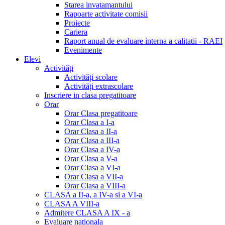
Starea invatamantului
Rapoarte activitate comisii
Proiecte
Cariera
Raport anual de evaluare interna a calitatii - RAEI
Evenimente
Elevi
Activități
Activități scolare
Activități extrascolare
Inscriere in clasa pregatitoare
Orar
Orar Clasa pregatitoare
Orar Clasa a I-a
Orar Clasa a II-a
Orar Clasa a III-a
Orar Clasa a IV-a
Orar Clasa a V-a
Orar Clasa a VI-a
Orar Clasa a VII-a
Orar Clasa a VIII-a
CLASA a II-a, a IV-a si a VI-a
CLASA A VIII-a
Admitere CLASA A IX - a
Evaluare nationala