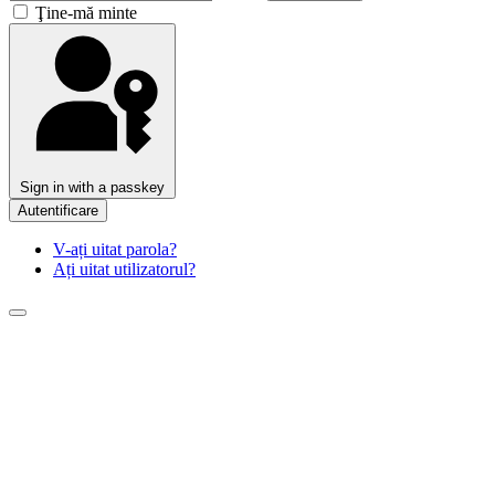
Ţine-mă minte
Sign in with a passkey
Autentificare
V-ați uitat parola?
Ați uitat utilizatorul?