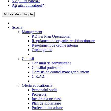
V-ați uitat parola?
Ați uitat utilizatorul?
Mobile Menu Toggle
Școala
Management
P.D.I si Plan Operational
Regulament de organizare si functionare
Regulament de ordine interna
Organigrama
Comisii
Consiliul de administratie
Consiliul profesoral
Comisia de control managerial intern
C.E.A.C.
Oferta educationala
Personalul scolii
Profesori
Incadrarea pe clase
Plan de scolarizare
Proiect de incadrare