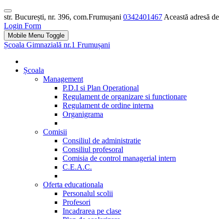
str. București, nr. 396, com.Frumușani
0342401467
Această adresă de 
Login Form
Mobile Menu Toggle
Școala Gimnazială nr.1 Frumușani
Școala
Management
P.D.I si Plan Operational
Regulament de organizare si functionare
Regulament de ordine interna
Organigrama
Comisii
Consiliul de administratie
Consiliul profesoral
Comisia de control managerial intern
C.E.A.C.
Oferta educationala
Personalul scolii
Profesori
Incadrarea pe clase