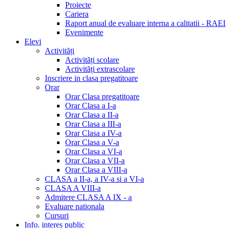
Proiecte
Cariera
Raport anual de evaluare interna a calitatii - RAEI
Evenimente
Elevi
Activități
Activități scolare
Activități extrascolare
Inscriere in clasa pregatitoare
Orar
Orar Clasa pregatitoare
Orar Clasa a I-a
Orar Clasa a II-a
Orar Clasa a III-a
Orar Clasa a IV-a
Orar Clasa a V-a
Orar Clasa a VI-a
Orar Clasa a VII-a
Orar Clasa a VIII-a
CLASA a II-a, a IV-a si a VI-a
CLASA A VIII-a
Admitere CLASA A IX - a
Evaluare nationala
Cursuri
Info. interes public