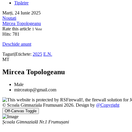
Tipărire
Marți, 24 Iunie 2025
Noutati
Mircea Topologeanu
Rate this article
1 Vote
Hits: 781
Deschide anunt
Taguri|Etichete:
2025
E.N.
MT
Mircea Topologeanu
Male
mirceatop@gmail.com
© Scoala Gimnaziala Frumusani 2026. Design by
@Copyright
Off-Canvas Toggle
Școala Gimnazială Nr.1 Frumușani