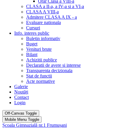
Orar Clasa a VIII-a
CLASA a II-a, a IV-a si a VI-a
CLASA A VIII-a
Admitere CLASA A IX - a
Evaluare nationala
Cursuri
Info. interes public
Buletin informativ
Buget
Venituri brute
Bilant
Achizitii publice
Declaratii de avere si interese
Transparenta decizionala
Stat de functii
Acte normative
Galerie
Noutăți
Contact
Login
Off-Canvas Toggle
Mobile Menu Toggle
Școala Gimnazială nr.1 Frumușani