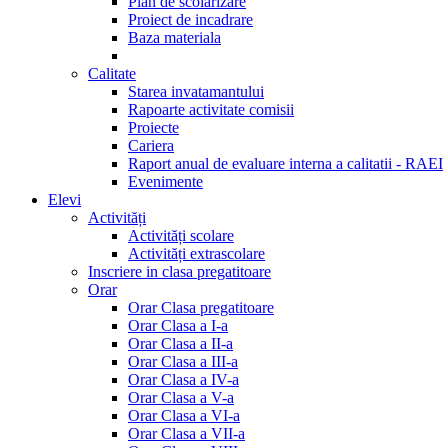
Plan de scolarizare
Proiect de incadrare
Baza materiala
Calitate
Starea invatamantului
Rapoarte activitate comisii
Proiecte
Cariera
Raport anual de evaluare interna a calitatii - RAEI
Evenimente
Elevi
Activități
Activități scolare
Activități extrascolare
Inscriere in clasa pregatitoare
Orar
Orar Clasa pregatitoare
Orar Clasa a I-a
Orar Clasa a II-a
Orar Clasa a III-a
Orar Clasa a IV-a
Orar Clasa a V-a
Orar Clasa a VI-a
Orar Clasa a VII-a