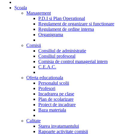
Școala
Management
P.D.I si Plan Operational
Regulament de organizare si functionare
Regulament de ordine interna
Organigrama
Comisii
Consiliul de administratie
Consiliul profesoral
Comisia de control managerial intern
C.E.A.C.
Oferta educationala
Personalul scolii
Profesori
Incadrarea pe clase
Plan de scolarizare
Proiect de incadrare
Baza materiala
Calitate
Starea invatamantului
Rapoarte activitate comisii