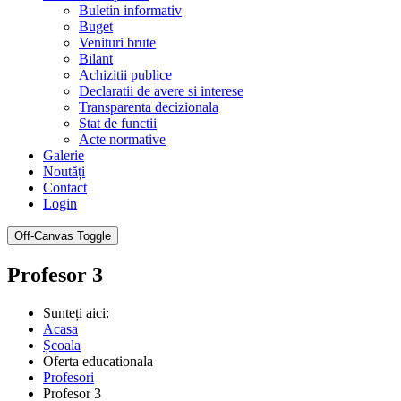
Buletin informativ
Buget
Venituri brute
Bilant
Achizitii publice
Declaratii de avere si interese
Transparenta decizionala
Stat de functii
Acte normative
Galerie
Noutăți
Contact
Login
Off-Canvas Toggle
Profesor 3
Sunteți aici:
Acasa
Școala
Oferta educationala
Profesori
Profesor 3