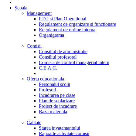
Școala
Management
P.D.I si Plan Operational
Regulament de organizare si functionare
Regulament de ordine interna
Organigrama
Comisii
Consiliul de administratie
Consiliul profesoral
Comisia de control managerial intern
C.E.A.C.
Oferta educationala
Personalul scolii
Profesori
Incadrarea pe clase
Plan de scolarizare
Proiect de incadrare
Baza materiala
Calitate
Starea invatamantului
Rapoarte activitate comisii