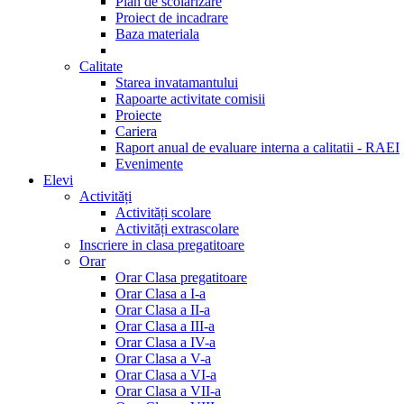
Plan de scolarizare
Proiect de incadrare
Baza materiala
Calitate
Starea invatamantului
Rapoarte activitate comisii
Proiecte
Cariera
Raport anual de evaluare interna a calitatii - RAEI
Evenimente
Elevi
Activități
Activități scolare
Activități extrascolare
Inscriere in clasa pregatitoare
Orar
Orar Clasa pregatitoare
Orar Clasa a I-a
Orar Clasa a II-a
Orar Clasa a III-a
Orar Clasa a IV-a
Orar Clasa a V-a
Orar Clasa a VI-a
Orar Clasa a VII-a