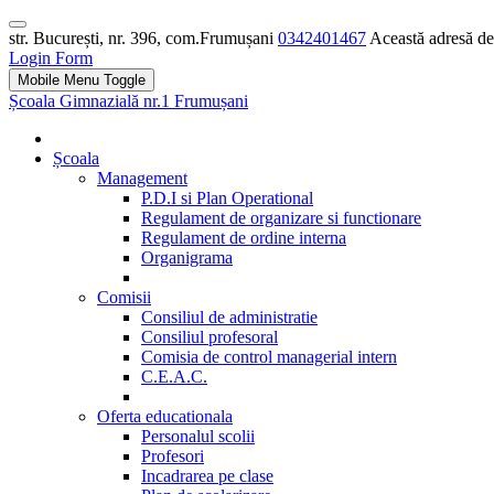
str. București, nr. 396, com.Frumușani
0342401467
Această adresă de 
Login Form
Mobile Menu Toggle
Școala Gimnazială nr.1 Frumușani
Școala
Management
P.D.I si Plan Operational
Regulament de organizare si functionare
Regulament de ordine interna
Organigrama
Comisii
Consiliul de administratie
Consiliul profesoral
Comisia de control managerial intern
C.E.A.C.
Oferta educationala
Personalul scolii
Profesori
Incadrarea pe clase