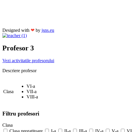
Designed with
❤
by
jsns.eu
Profesor 3
Vezi activitatile profesorului
Descriere profesor
VI-a
Clasa
VII-a
VIII-a
Filtru profesori
Clasa
Clasa pregatitoare
I-a
II-a
III-a
IV-a
V-a
VI