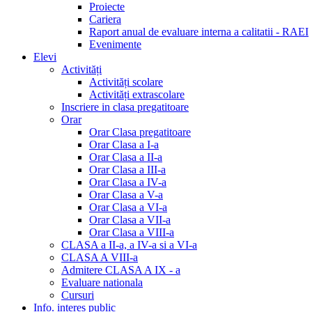
Proiecte
Cariera
Raport anual de evaluare interna a calitatii - RAEI
Evenimente
Elevi
Activități
Activități scolare
Activități extrascolare
Inscriere in clasa pregatitoare
Orar
Orar Clasa pregatitoare
Orar Clasa a I-a
Orar Clasa a II-a
Orar Clasa a III-a
Orar Clasa a IV-a
Orar Clasa a V-a
Orar Clasa a VI-a
Orar Clasa a VII-a
Orar Clasa a VIII-a
CLASA a II-a, a IV-a si a VI-a
CLASA A VIII-a
Admitere CLASA A IX - a
Evaluare nationala
Cursuri
Info. interes public