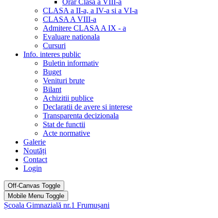
Orar Clasa a VIII-a
CLASA a II-a, a IV-a si a VI-a
CLASA A VIII-a
Admitere CLASA A IX - a
Evaluare nationala
Cursuri
Info. interes public
Buletin informativ
Buget
Venituri brute
Bilant
Achizitii publice
Declaratii de avere si interese
Transparenta decizionala
Stat de functii
Acte normative
Galerie
Noutăți
Contact
Login
Off-Canvas Toggle
Mobile Menu Toggle
Școala Gimnazială nr.1 Frumușani